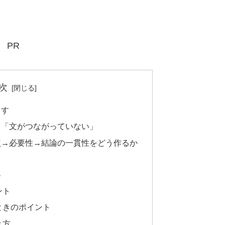
PR
次
ます
：「文がつながっていない」
点→必要性→結論の一貫性をどう作るか
ト
ント
ときのポイント
き方