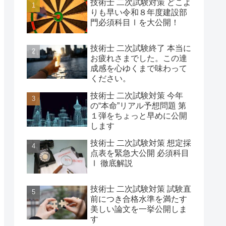
技術士 二次試験対策 どこよ
りも早い令和８年度建設部
門必須科目Ⅰを大公開！
技術士 二次試験終了 本当に
お疲れさまでした。この達
成感を心ゆくまで味わって
ください。
技術士 二次試験対策 今年
の“本命”リアル予想問題 第
１弾をちょっと早めに公開
します
技術士 二次試験対策 想定採
点表を緊急大公開 必須科目
Ⅰ 徹底解説
技術士 二次試験対策 試験直
前につき合格水準を満たす
美しい論文を一挙公開しま
す