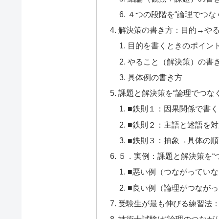
４つの段階を“論理でつな
解決策の書き方：目的→や
目的を書くときのポイン
やること（解決策）の書
具体例の書き方
課題と解決策を“論理でつな
■鉄則１：因果関係で書く
■鉄則２：主語と述語を
■鉄則３：抽象→具体の
５．実例：課題と解決策を“
■悪い例（つながってい
■良い例（論理がつなが
受験生が最も伸びる練習法