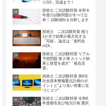
りGX」完成まで！
技術士 二次試験対策 令和８
年度の試験問題がすべて公
表！ 試験傾向を分析します
技術士 二次試験対策 残り
1か月で効果が最大化する
「写経」 論文は「老朽化
×GX」
技術士 二次試験対策 リアル
予想問題 第２弾 ストック効
果と双璧を成す”「複合災
害」
技術士 二次試験対策 第6次
社会資本整備重点計画のポ
イントと“より良い答案に近
づくコツ”
技術士 二次試験対策 令和8
年度都市及び地方計画 選択