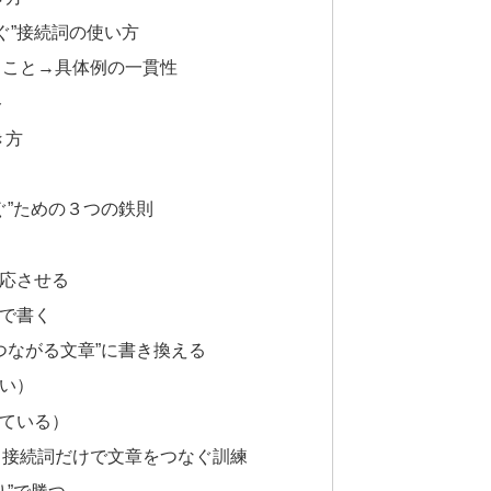
ぐ”接続詞の使い方
ること→具体例の一貫性
ト
き方
ぐ”ための３つの鉄則
対応させる
順で書く
つながる文章”に書き換える
ない）
っている）
：接続詞だけで文章をつなぐ訓練