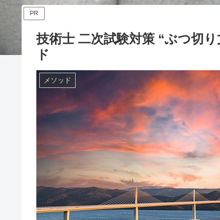
PR
技術士 二次試験対策 “ぶつ切
ド
メソッド