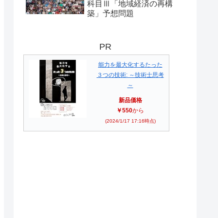
科目Ⅲ「地域経済の再構
築」予想問題
PR
能力を最大化するたった
３つの技術: ～技術士思考
～
新品価格
￥550
から
(2024/1/17 17:16時点)