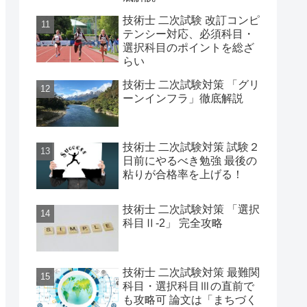
技術士 二次試験 改訂コンピ
テンシー対応、必須科目・
選択科目のポイントを総ざ
らい
技術士 二次試験対策 「グリ
ーンインフラ」徹底解説
技術士 二次試験対策 試験２
日前にやるべき勉強 最後の
粘りが合格率を上げる！
技術士 二次試験対策 「選択
科目Ⅱ-2」 完全攻略
技術士 二次試験対策 最難関
科目・選択科目Ⅲの直前で
も攻略可 論文は「まちづく