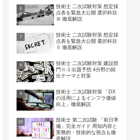
技術士 二次試験対策 想定採
点表を緊急大公開 選択科目
Ⅲ 徹底解説
技術士 二次試験対策 想定採
点表を緊急大公開 選択科目
Ⅱ 徹底解説
技術士 二次試験対策 建設部
門Ⅱ-1 出題予想 4分野の頻
出テーマと対策
技術士 二次試験対策 「DX
の活用によるインフラ価値
向上」徹底解説
技術士 第二次試験 「前日準
備」完全ガイド 周知内容と
実務的・技術的な視点も徹
底解説