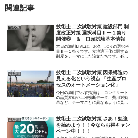
関連記事
技術士 二次試験対策 建設部門 制
口頭試験
度改正対策 選択科目Ⅱー１祭り
開催⑥ ＆ 口頭試験基本情報
本日の添削LIVEは、お久しぶりの選択科
目Ⅱー１祭りです。立地適正化に関する
制度をテーマにした論文たちです。必須
科目が平成３０年度以前と同様に択一式
問題になれば、本テーマは全員が必要と
なる知識なるでしょう。それでは、早速
技術士 二次試験対策 因果構造の
論文添削
論文を見ていきましょう。
見える化という視点 「生産プロ
セスのオートメーション化」
今回の添削で示す指摘は、コンクリート
の品質変動や工程横断データ、費用対効
果など、テーマごとに異なるように見え
ます。しかし、全体を俯瞰すると、実は
一つの共通点に収束しています。それ
は、論文の根幹である因果関係が十分に
技術士 二次試験対策 さあ！勉強
論文添削
示されていないという点です
を始めよう！！今ならお得キャン
ペーン中！！！