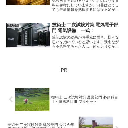
試験対策を進めるうえで、どのような資
料を参考にしていますか。白書はどうし
ても最新情報を把握するには役不足が否
めません。そこで、次年度予算を確認す
ることをお勧めしたところですが、選択
科目Ⅱの傾向と対策においての、資料は
技術士 二次試験対策 電気電子部
論文添削
何が適切なのでしょうか。
門 電気設備 一式！
筆記試験の結果がお手元に届き、様々な
思いを抱いていると思います。残念なが
ら不合格であった人は、何が足りなかっ
たのか分析することが重要です。再現論
文とその結果は、もはやみなさんの大切
な資産と言えます。この資産を無駄にす
ることなく、徹底活用しましょう。
PR
技術士 二次試験対策 農業部門 必須科目
Ⅰ～選択科目Ⅲ フルセット
技術士 二次試験対策 建設部門 令和６年