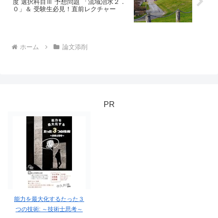
度 選択科目Ⅲ 予想問題 「流域治水２．
０」＆ 受験生必見！直前レクチャー
ホーム
論文添削
PR
能力を最大化するたった３
つの技術: ～技術士思考～