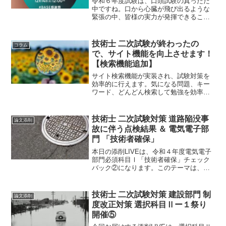
令和６年度試験は、口頭試験の真っただ
中ですね。口から心臓が飛び出るような
緊張の中、皆様の実力が発揮できること
をお祈りしております。さて、令和７年
度に受験を検討されている皆様におかれ
ましては、年々難易度が上昇しているの
技術士 二次試験が終わったの
コラム
で、早めのスタートををお勧めします。
で、サイト機能を向上させます！
【検索機能追加】
サイト検索機能が実装され、試験対策を
効率的に行えます。気になる問題、キー
ワード、どんどん検索して勉強を効率的
に行いましょう。また、これからの勉強
方法や今後の提供する情報もお届けしま
す。みんさんに役立つサイトになるよう
技術士 二次試験対策 道路陥没事
論文添削
頑張ります。
故に伴う点検結果 ＆ 電気電子部
門 「技術者確保」
本日の添削LIVEは、令和４年度電気電子
部門必須科目Ⅰ「技術者確保」チェック
バック②になります。このテーマは、以
前にも投稿いただきましたが、とにかく
難しいです。難しいがゆえに練習には最
適です。それでは、どのように攻略する
技術士 二次試験対策 建設部門 制
論文添削
のか見ていきましょう
度改正対策 選択科目Ⅱー１祭り
開催⑤