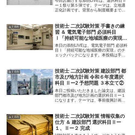
今回お届けする添削LIVEは、選択科目Ⅱ
ー１祭り第５弾です。テーマは、立地適
正化計画です。背景から制度概要まで
様々な視点でアプローチで述べる論文３
本をお届けします。早速論文を見ていき
ましょう。
技術士 二次試験対策 手書きの練
論文添削
習 ＆ 電気電子部門 必須科目
Ⅰ「持続可能な地域医療の実現」
CB①
本日の添削LIVEは、電気電子部門 必須科
目Ⅰ「持続可能な地域医療の実現」のチ
ェックバックになります。本投稿は手書
きによるものですが、手書きは修正する
のも大変です。今回は、書き直している
と思いますが、部分修正が本当に大変な
技術士 二次試験対策 建設部門 都
論文添削
のです。
市及び地方計画 令和６年度選択
科目 Ⅱー2 予想問題 ３本立て②
本日ご投稿いただきました論文は、建設
部門都市及び地方計画の選択科目Ⅱー１
になります。テーマは、事前復興計画、
大街区化、防災指針の３つをお届けしま
す。事前復興計画は、能登半島地震の発
生を踏まえると注目すべきテーマです。
技術士 二次試験対策 情報収集の
論文添削
早速、論文をみていきましょう。
仕方 ＆ 建設部門 選択科目Ⅱー
１、Ⅱー２ 完成