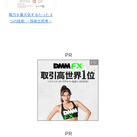
能力を最大化するたった３
つの技術: ～技術士思考～
PR
PR