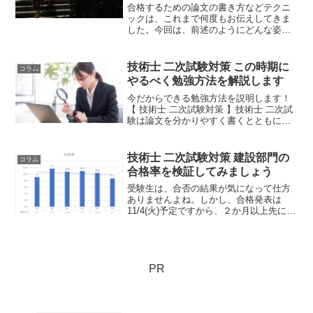
合格するための論文の書き方などテクニ
ックは、これまで何度もお伝えしてきま
した。今回は、前述のようにどんな姿勢
で試験に望めばよいのかといった心得を
最後にお伝えしたいと思います。もは
や、多くを語る必要はないでしょう。３
技術士 二次試験対策 この時期に
コラム
カ条をお届けします。
やるべく勉強方法を解説します
今だからできる勉強方法を説明します！
【 技術士 二次試験対策 】技術士 二次試
験は論文を分かりやすく書くとともに、
技術力をアピールする表現力が必要にな
ります。論文を分かりやすく書くこと
は、国語的なスキルを身に付けることが
技術士 二次試験対策 建設部門の
コラム
重要です。では、国語...
合格率を検証してみましょう
受験生は、合否の結果が気になって仕方
ありませんよね。しかし、合格発表は
11/4(火)予定ですから、２か月以上先にな
ります。すごいヤキモキします。そんな
気持ちを少しでも抑えるために、技術士
の合格率でも確認しておきましょう。
PR