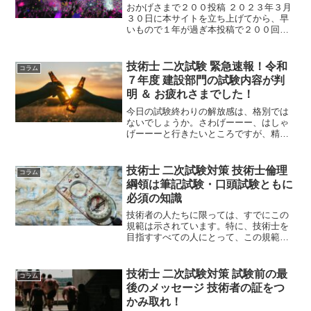
おかげさまで２００投稿 ２０２３年３月
３０日に本サイトを立ち上げてから、早
いもので１年が過ぎ本投稿で２００回を
数えました。これは、読者の皆様に支え
られた結果だと考えています。 感謝の気
持ちを込めて１０％OFFをクーポンプレ
技術士 二次試験 緊急速報！令和
コラム
ゼント！
７年度 建設部門の試験内容が判
明 ＆ お疲れさまでした！
今日の試験終わりの解放感は、格別では
ないでしょうか。さわげーーー、はしゃ
げーーーと行きたいところですが、精魂
尽き果てていることでしょう・・・今日
は一旦試験のことは忘れ、自分自身をね
ぎらってあげてはどうでしょうか。そし
技術士 二次試験対策 技術士倫理
コラム
て、試験の内容も大公開！
綱領は筆記試験・口頭試験ともに
必須の知識
技術者の人たちに限っては、すでにこの
規範は示されています。特に、技術士を
目指すすべての人にとって、この規範は
大変重要であり、かつ技術士取得には必
須と言える知識なのです。この規範と
は、「技術士倫理綱領」にほかなりませ
技術士 二次試験対策 試験前の最
コラム
ん。
後のメッセージ 技術者の証をつ
かみ取れ！