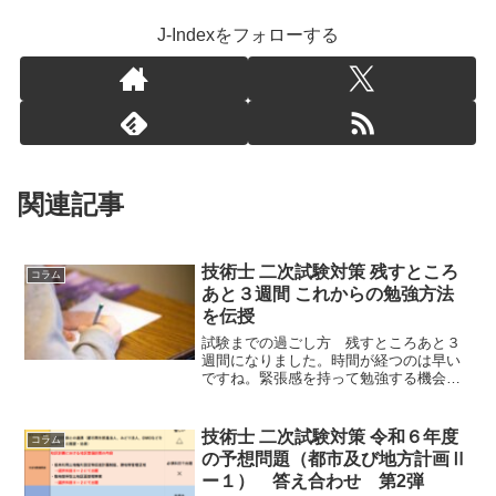
J-Indexをフォローする
関連記事
技術士 二次試験対策 残すところ
コラム
あと３週間 これからの勉強方法
を伝授
試験までの過ごし方 残すところあと３
週間になりました。時間が経つのは早い
ですね。緊張感を持って勉強する機会
は、人生の中でそんなに多くはありませ
ん。ぜひ、この貴重な時間を楽しむよう
に取り組むと良い結果もついてくると思
技術士 二次試験対策 令和６年度
コラム
います。
の予想問題（都市及び地方計画Ⅱ
ー１） 答え合わせ 第2弾