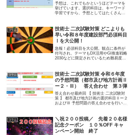
予想は、これでもかというほどテーマを
挙げています。選択科目は、キーワード
学習ですから、予想としてはたくさんあ
った方が良いと考えます…それでは、令
和６年度の出題を確認していきましょ
う。実際に出題されたものは、以下のと
技術士 二次試験対策 どこよりも
コラム
おりです。
早い令和８年度建設部門必須科目
Ⅰを大公開！
急報！必須科目を大公開。観点に条件が
付与され、テーマもDX活用やGI推進戦略
2030などに限定されているため難易度が
上がっています。観点もインフラ価値や
人と自然の共生に接続させる必要があ
り、安全性や持続性などを的確に選ぶ力
技術士 二次試験対策 令和６年度
コラム
が求められます。
の予想問題（都市及び地方計画Ⅱ
ー２・Ⅲ） 答え合わせ 第３弾
答え合わせ最終回 【 技術士 二次試験対
策 】 都市及び地方計画の選択科目Ⅱー２
およびⅢ 予想問題の答え合わせを行いま
す。選択科目は、予想が難しいことか
ら、多くのテーマを設定しています。こ
れなら、一つや二つ当たるのではないで
＼祝２００投稿／ 先着２０名様
コラム
しょうか。
記念クーポン １０％OFF キャ
ンペーン開始 終了