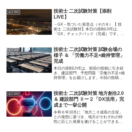
った論文を読めーです。仕事の休憩時
間、通勤時間、あらゆる時間を使って、
読みまくります。まとまった時間のある
技術士 二次試験対策【添削
論文添削
人は、写経を繰り返します。
LIVE】
－GX－気づいた留意点（その８）【 技
術士 二次試験対】本日の添削LIVEは、
「GX」チェックバック（完成）です。し
っかりと修正されており、大変分かりや
すい内容になっています。最近、北陸地
方や千葉で大きな地震がありました。被
技術士 二次試験対策 試験会場の
論文添削
害にあわれた方々...
様子 ＆ 「労働力不足×維持管理」
完成
本日の添削LIVEは、前回の投稿に引き続
き、建設部門 予想問題「労働力不足×維
持管理」をお届けします。今回の投稿
は、前回の投稿の続きになります。労働
力不足、維持管理ともに大注目のテーマ
です。堂々のの完成です。
技術士 二次試験対策 地方創生2.0
論文添削
＆ 建設部門 Ⅱー２「DX活用」完
成まで一挙公開
令和６年10月に「地方こそ成長の主役」
との発想に基づき、地方がそれぞれの特
性に応じた発展を遂げることができるよ
う、日本経済成長の起爆剤としての大規
模な地方創生策を講ずるため、内閣に、