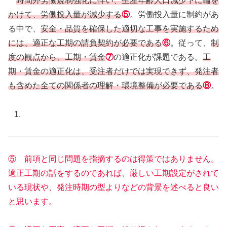
時間外労働規制強化に伴い、生産年齢人口減少下に輪を
かけて、労働投入量が減少する
⑤
。労働投入量に制約があ
る中で、
安全・品質を確保した適切な工事を実施するため
には、適正な工期の請負契約が必要である
⑥
。従って、
制
度の観点から、工期・賃金
⑦
の適正化が課題である。
工
期・賃金の適正化は、受注者だけでは実現できず、発注者
も含めた全ての関係者の理解・環境整備が必要である
⑧
。
⑤ 前項と同じ問題を指摘するのは得策ではありません。
適正工期の話をするのであれば、厳しい工期設定がされて
いる現状や、発注時期の型よりなどの背景を述べると良い
と思います。