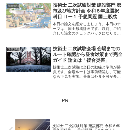
ます。同テーマを題材にした論文は完成
技術士 二次試験対策 建設部門 都
論文添削
を迎えます。要チェック！
市及び地方計画 令和６年度選択
科目 Ⅱー１ 予想問題 国土形成計
画チェックバック
本日の論文を紹介しましょう。本日のテ
ーマは、国土形成計画です。以前、ご紹
介した論文のチェックバックになります
（以前の論文はコチラ）。良い感じで、
修正しておりますので、ご一読に値する
内容だと思います。それでは早速みてい
技術士 二次試験会場 会場までの
論文添削
きましょう。
ルート確認から昼食対策まで完全
ガイド 論文は「複合災害」
技術士二次試験は当日の動線と準備が勝
負です。会場ルートは事前確認し、可能
なら下見を実施。昼食は外食不可が多い
ため前日購入が安全です。持ち物と時間
管理を徹底し、余計な不安を排除して本
番に集中しましょう。
PR
技術士 二次試験対策 建設部門 令和６年