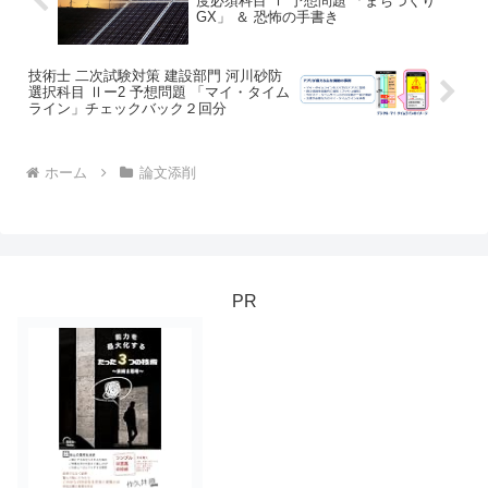
度必須科目 Ⅰ 予想問題 「まちづくり
GX」 ＆ 恐怖の手書き
技術士 二次試験対策 建設部門 河川砂防
選択科目 Ⅱー2 予想問題 「マイ・タイム
ライン」チェックバック２回分
ホーム
論文添削
PR