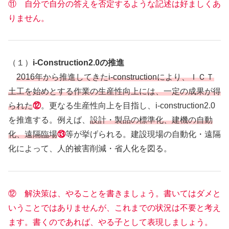
⑪ 自分で自分の答えを否定するような記述は好ましくあ
りません。
（１）
i-Construction2.0の推進
2016年から推進してきたi-constructionにより、ＩＣＴ
土工を始めとする作業の生産性向上には、一定の成果が得
られた
⑫
。更なる生産性向上を目指し、i-construction2.0
を推進する。例えば、
設計・製品の標準化、建機の自動
化、遠隔臨場
⑬
等が挙げられる。建設現場の自動化・遠隔
化によって、人的被害削減・省人化を図る。
⑫ 解決策は、やることを書きましょう。書いてはダメと
いうことではありませんが、これまでの状況は不要と考え
ます。書くのであれば、やる子として表現しましょう。