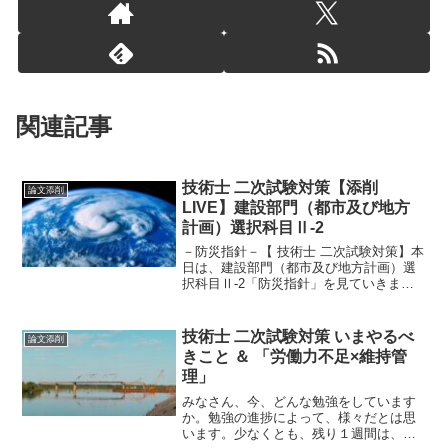
関連記事
技術士 二次試験対策【添削
論文添削
LIVE】建設部門（都市及び地方
計画）選択科目Ⅱ-2
－防災指針－【 技術士 二次試験対策】本
日は、建設部門（都市及び地方計画）選
択科目Ⅱ-2「防災指針」を見ていきまし
ょう。防災指針というと地域防災計画や
国土強靭化地域計画のような防災関連計
画に見えますが、泣く子も黙る「立地適
技術士 二次試験対策 いまやるべ
論文添削
正化計画」に定める...
きこと ＆ 「労働力不足×維持管
理」
みなさん、今、どんな勉強をしています
か。勉強の進捗によって、様々だとは思
います。少なくとも、残り１週間は、作