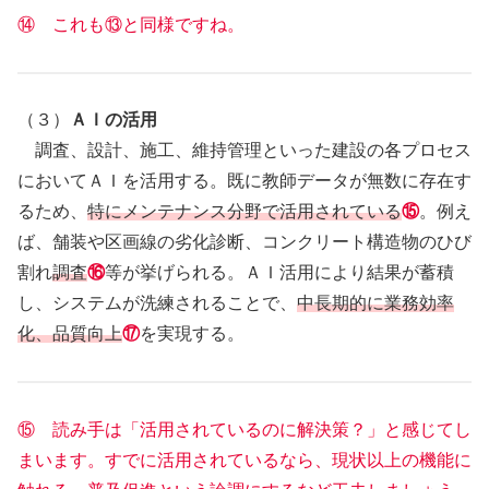
⑭ これも⑬と同様ですね。
（３）
ＡＩの活用
調査、設計、施工、維持管理といった建設の各プロセス
においてＡＩを活用する。既に教師データが無数に存在す
るため、
特にメンテナンス分野で活用されている
⑮
。例え
ば、舗装や区画線の劣化診断、コンクリート構造物のひび
割れ
調査
⑯
等が挙げられる。ＡＩ活用により結果が蓄積
し、システムが洗練されることで、
中長期的に業務効率
化、品質向上
⑰
を実現する。
⑮ 読み手は「活用されているのに解決策？」と感じてし
まいます。すでに活用されているなら、現状以上の機能に