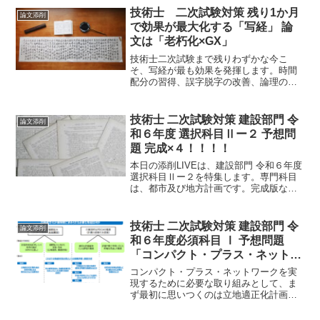
新しい地方経済・生活環境創生本部を設
技術士 二次試験対策 残り1か月
論文添削
置されました。
で効果が最大化する「写経」 論
文は「老朽化×GX」
技術士二次試験まで残りわずかな今こ
そ、写経が最も効果を発揮します。時間
配分の習得、誤字脱字の改善、論理の推
敲、文章構成の型の定着、自分の論文を
客観視する力を同時に鍛えられ、本番で
安定して書ける再現性が大きく向上しま
技術士 二次試験対策 建設部門 令
論文添削
す。
和６年度 選択科目Ⅱー２ 予想問
題 完成×４！！！！
本日の添削LIVEは、建設部門 令和６年度
選択科目Ⅱー２を特集します。専門科目
は、都市及び地方計画です。完成版なの
で役立ちますよ。また、他の専門科目で
も文章の流れ、構成などを参考にしてみ
てはいかがでしょうか。きっと、発見が
技術士 二次試験対策 建設部門 令
論文添削
あるはずです。
和６年度必須科目 Ⅰ 予想問題
「コンパクト・プラス・ネットワ
ーク」完成
コンパクト・プラス・ネットワークを実
現するために必要な取り組みとして、ま
ず最初に思いつくのは立地適正化計画で
はないでしょうか。同制度は、令和６年
で１０年目を迎え、節目の年となってい