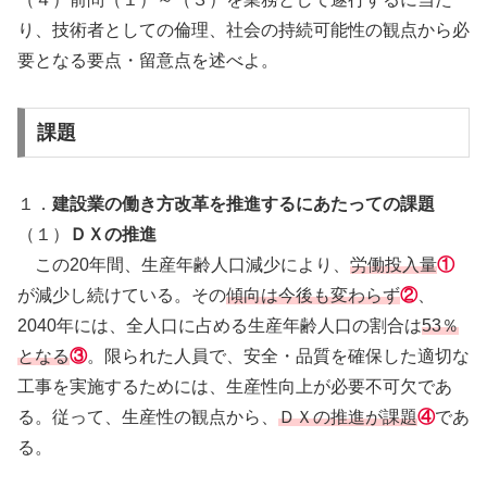
り、技術者としての倫理、社会の持続可能性の観点から必
要となる要点・留意点を述べよ。
課題
１．
建設業の働き方改革を推進するにあたっての課題
（１）
ＤＸの推進
この20年間、生産年齢人口減少により、
労働投入量
①
が減少し続けている。その
傾向は今後も変わらず
②
、
2040年には、全人口に占める生産年齢人口の割合は
53％
となる
③
。限られた人員で、安全・品質を確保した適切な
工事を実施するためには、生産性向上が必要不可欠であ
る。従って、生産性の観点から、
ＤＸの推進が課題
④
であ
る。