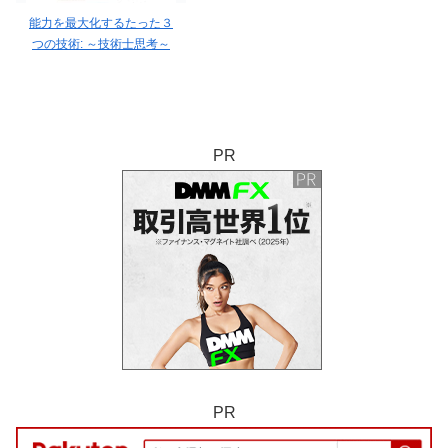
能力を最大化するたった３
つの技術: ～技術士思考～
PR
PR