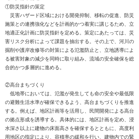
①防災指針の策定
災害ハザード区域における開発抑制、移転の促進、防災
施策との連携強化などを計画的かつ着実に講じるため、立
地適正化計画に防災指針を定める。策定にあたっては、災
害リスク分析によって課題を抽出する。その上で、河川の
掘削や護岸改修等の対策による氾濫防止と、立地誘導によ
る被害対象の減少を同時に取り組み、流域の安全確保を総
合的かつ多層的に進める。
②高台まちづくり
低地帯においては、氾濫が発生しても命の安全や最低限
の避難生活水準が確保できるよう、高台まちづくりを推進
する。例えば、地区計画等を活用し、民間開発による高台
の拠点形成を誘導する。具体的には、地区計画を定め、浸
水深さ以上に建物の床面高さを確保するとともに、高度利
用地区の指定により、容積率の緩和を行い、建物内での緊