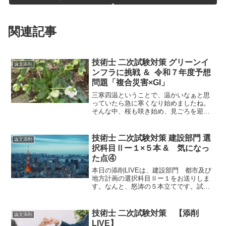
関連記事
技術士 二次試験対策 グリーンイ
論文添削
ンフラに挑戦 ＆ 令和７年度予想
問題「複合災害×GI」
三寒四温ということで、温かいなぁと思
っていたら急に寒くなり始めましたね。
そんな中、桜も咲き始め、見ごろを迎え
つつあります。自然環境は、心身をリフ
レッシュさせる効果がありますので、試
験勉強に疲れたら、桜でも眺めに行きま
技術士 二次試験対策 建設部門 選
論文添削
しょう。楽しく勉強！
択科目Ⅱー１×５本 & 気になっ
た点④
本日の添削LIVEは、建設部門 都市及び
地方計画の選択科目Ⅱー１をお送りしま
す。なんと、怒涛の５本立てです。試験
直前なので、選択科目Ⅱー１はテーマだ
けでも参考になるのではないでしょう
か。最近は、立体的に問われるので深い
技術士 二次試験対策 【添削
論文添削
理解が必要です。
LIVE】