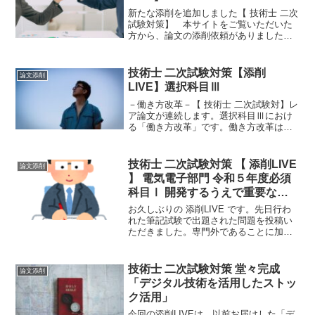
新たな添削を追加しました【 技術士 二次
試験対策】 本サイトをご覧いただいた
方から、論文の添削依頼がありました。
添削のアップは、みんさんの最も参考に
なるコンテンツだと思っています。ただ
し、これは、みんさんの協力なしでは、
技術士 二次試験対策【添削
論文添削
成り立たないコンテン...
LIVE】選択科目Ⅲ
－働き方改革－【 技術士 二次試験対】レ
ア論文が連続します。選択科目Ⅲにおけ
る「働き方改革」です。働き方改革は、
一般に「働く人がそれぞれの事情に応じ
た多様で柔軟な働き方を、自分で「選
択」できるようになるために、政府が行
技術士 二次試験対策 【 添削LIVE
論文添削
っている法改正などの取...
】 電気電子部門 令和５年度必須
科目Ⅰ 開発するうえで重要な
『手法』
お久しぶりの 添削LIVE です。先日行わ
れた筆記試験で出題された問題を投稿い
ただきました。専門外であることに加
え、問題が抽象的でメチャクチャ難しい
問題です。ブランク明けの投稿にして
は、ハードルが高い…
技術士 二次試験対策 堂々完成
論文添削
「デジタル技術を活用したストッ
ク活用」
今回の添削LIVEは、以前お届けした「デ