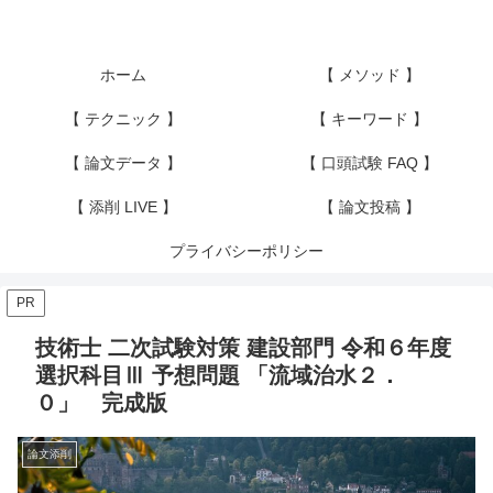
ホーム
【 メソッド 】
【 テクニック 】
【 キーワード 】
【 論文データ 】
【 口頭試験 FAQ 】
【 添削 LIVE 】
【 論文投稿 】
プライバシーポリシー
PR
技術士 二次試験対策 建設部門 令和６年度
選択科目Ⅲ 予想問題 「流域治水２．
０」 完成版
論文添削