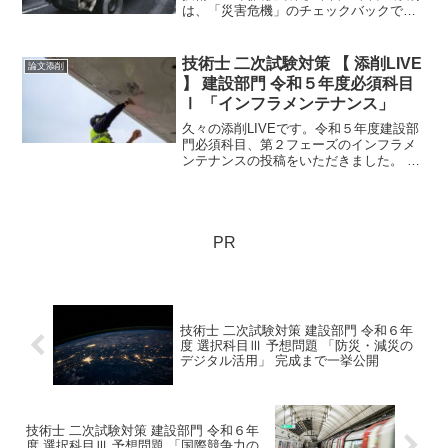
は、「災害危機」のチェックバックで
す。建設部門の災害関連の出題は、R１、
R３と2年おきに出題されています。R5は
出題されるタイミングです。もう、みん
技術士 二次試験対策 【 添削LIVE
論文添削
さん準備してま...
】 建設部門 令和５年度必須科目
Ⅰ 「インフラメンテナンス」
久々の添削LIVEです。令和５年度建設部
門必須科目、第２フェーズのインフラメ
ンテナンスの投稿をいただきました。 イ
ンフラメンテナンスで注意しなければい
けないのは、やはり第２フェーズなので
第１フェーズとの違いを前面に記述する
必要があります。
PR
技術士 二次試験対策 建設部門 令和６年
度 選択科目Ⅲ 予想問題 「防災・減災の
デジタル活用」 完成まで一挙公開
技術士 二次試験対策 建設部門 令和６年
度 選択科目Ⅲ 予想問題 「国際競争力の