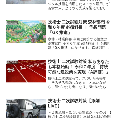
ジタル技術を活用したストック活用」が
苦労の末、ようやく完成を迎えておりま
す。良くできた論文なので、力説しなが
ら、出題者の意図・論理構成・高得点答
案の書き方を完全解説 していきます。
技術士 二次試験対策 森林部門 令
論文添削
和６年度 必須科目 Ⅰ 予想問題
「GX 推進」
森林・林業白書 今回ご紹介する論文は、
森林部門 令和６年度 必須科目 Ⅰ 予想問
題「GX 推進」になります。森林部門都
市うことで、林野庁のホームページで情
報を漁っていましたら、令和6年6月4日に
令和5年度森林・林業白書が発表されてい
技術士 二次試験対策 私もあなた
論文添削
ました。
も本格始動！ 令和７年度「持続
可能な建設業を実現（A評価）」
技術士二次試験って、気づいたら毎年
「そろそろ勉強しなきゃ」と思いなが
ら、気づいたら春になり、気づいたら夏
になり、そして試験直前に「もっと早く
やっておけば…」と後悔する人が本当に
多いんです。でも、今年はそのループを
技術士 二次試験対策【添削
論文添削
断ち切るチャンスが目の前に！
LIVE】
－災害危機－気づいた留意点（その5）【
技術士 二次試験対策】本日２本目の添削