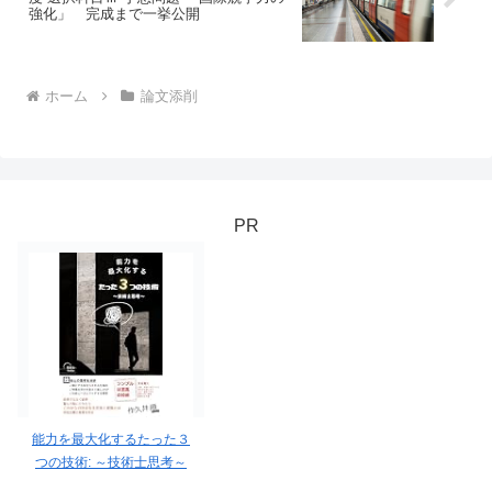
強化」 完成まで一挙公開
ホーム
論文添削
PR
能力を最大化するたった３
つの技術: ～技術士思考～