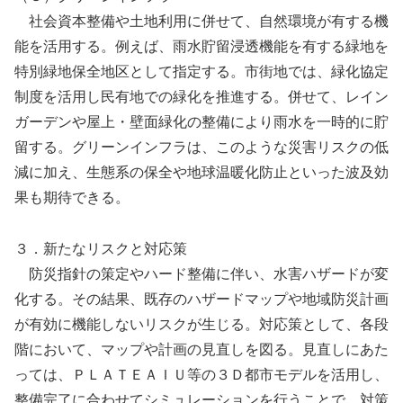
社会資本整備や土地利用に併せて、自然環境が有する機
能を活用する。例えば、雨水貯留浸透機能を有する緑地を
特別緑地保全地区として指定する。市街地では、緑化協定
制度を活用し民有地での緑化を推進する。併せて、レイン
ガーデンや屋上・壁面緑化の整備により雨水を一時的に貯
留する。グリーンインフラは、このような災害リスクの低
減に加え、生態系の保全や地球温暖化防止といった波及効
果も期待できる。
３．新たなリスクと対応策
防災指針の策定やハード整備に伴い、水害ハザードが変
化する。その結果、既存のハザードマップや地域防災計画
が有効に機能しないリスクが生じる。対応策として、各段
階において、マップや計画の見直しを図る。見直しにあた
っては、ＰＬＡＴＥＡＩＵ等の３Ｄ都市モデルを活用し、
整備完了に合わせてシミュレーションを行うことで、対策