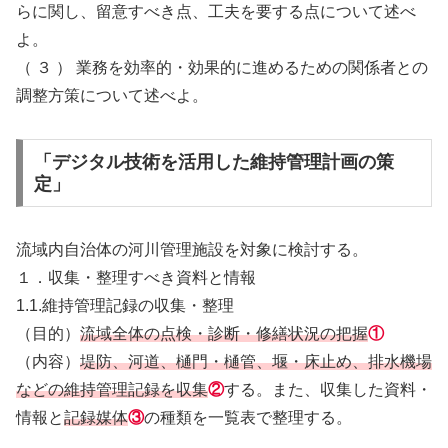
らに関し、留意すべき点、工夫を要する点について述べ
よ。
（ ３ ） 業務を効率的・効果的に進めるための関係者との
調整方策について述べよ。
「デジタル技術を活用した維持管理計画の策
定」
流域内自治体の河川管理施設を対象に検討する。
１．収集・整理すべき資料と情報
1.1.維持管理記録の収集・整理
（目的）
流域全体の点検・診断・修繕状況の把握
①
（内容）
堤防、河道、樋門・樋管、堰・床止め、排水機場
などの維持管理記録を収集
②
する。また、収集した資料・
情報と
記録媒体
③
の種類を一覧表で整理する。