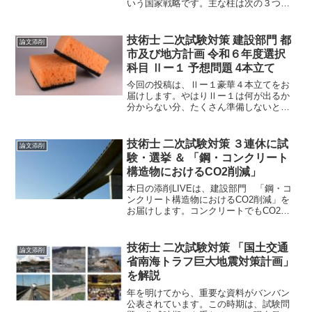
いう国家戦略です。主な柱は次の３つで
す。①デジタル基盤の全国整備、②地方
への人・投資の循環、③持続可能な国土
構造の再構築、建設技術者が深く関わる
技術士 二次試験対策 建設部門 都
論文添削
領域です。
市及び地方計画 令和６年度選択
科目 Ⅱー１ 予想問題 4本立て
今回の投稿は、Ⅱー１豪華４本立てをお
届けします。やはりⅡー１は何が出るか
分からない分、たくさん準備しないとい
けませんよね。知らないと全く書けない
ので、不安になります。そこで、Ⅱー１
で大注目のキーワードをご紹介します。
技術士 二次試験対策 ３連休に試
論文添削
験・選挙 ＆ 「鋼・コンクリート
構造物におけるCO2削減」
本日の添削LIVEは、建設部門 「鋼・コ
ンクリート構造物におけるCO2削減」を
お届けします。コンクリートでもCO2を
吸収する時代なんですね。この周辺の知
識は、必須科目でも使えそうですので、
鋼構造及びコンクリート以外の人も是非
技術士 二次試験対策 「国土交通
論文添削
ご一読をお勧めします。
省南海トラフ巨大地震対策計画」
を解説
年を明けてから、重要な資料がバンバン
公表されています。この時期は、試験問