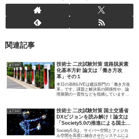
関連記事
技術士 二次試験対策 道路脱炭素
論文添削
化基本方針 論文は「働き方改
革」その１
本日の添削LIVEは建設部門の「働き方改
革」です。課題と解決策の関係性や、論
理展開の一貫性などを指摘しています。
また、技術士の論文では、具体性や技術
的根拠を明示することが大切です。みな
さんも、これらに留意してより良い論文
技術士 二次試験対策 国土交通省
論文添削
を目指しましょう。
DXビジョンを読み解け！論文は
「Society5.0の推進による国土強
靭化の高度化」
Society5.0は、サイバー空間とフィジカ
ル空間を高度に融合させたシステムによ