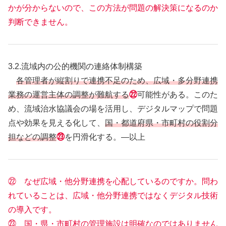
かが分からないので、この方法が問題の解決策になるのか
判断できません。
3.2.流域内の公的機関の連絡体制構築
各管理者が縦割りで連携不足のため、広域・多分野連携
業務の運営主体の調整が難航する
㉒
可能性がある。このた
め、流域治水協議会の場を活用し、デジタルマップで問題
点や効果を見える化して、
国・都道府県・市町村の役割分
担などの調整
㉓
を円滑化する。―以上
㉒ なぜ広域・他分野連携を心配しているのですか。問わ
れていることは、広域・他分野連携ではなくデジタル技術
の導入です。
㉓ 国・県・市町村の管理施設は明確なのではありません