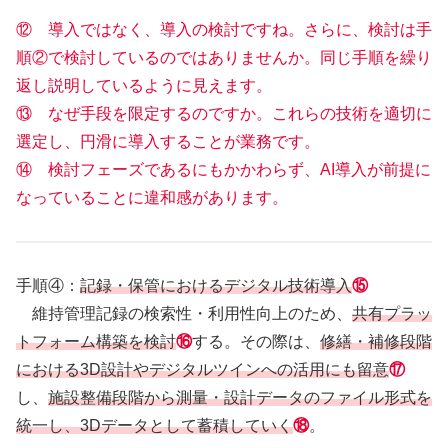
⑫ 導入ではなく、導入の検討ですね。さらに、検討は手
順②で検討しているのではありませんか。同じ手順を繰り
返し説明しているように見えます。
⑬ なぜ手段を限定するのですか。これらの技術を適切に
選定し、円滑に導入することが業務です。
⑭ 検討フェーズであるにもかかわらず、AI導入が前提に
なっていることに違和感があります。
手順④：
記録・保管におけるデジタル技術導入
⑮
維持管理記録の検索性・利用性向上のため、
共有プラッ
トフォーム構築を検討
⑯
する。その際は、
修繕・補修段階
における3D設計やデジタルツインへの活用にも留意
⑰
し、
施設整備段階から測量・設計データのファイル形式を
統一し、3Dデータとして蓄積していく
⑱
。