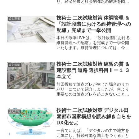
り、経済発展と社会的課題の解決を図る
ものです。まさに、情報技術活用の最終
形態と言えますよね。そんなシステムを
どうやって建設分野に生かしていくの
技術士 二次試験対策 体調管理 ＆
論文添削
か！？
「設計段階における維持管理への
配慮」完成まで一挙公開
本日の添削LIVEは、「設計段階における
維持管理への配慮」を完成まで一挙公開
いたします。維持管理については、今年
度もアツいです。必須科目Ⅰでは、一丁
目一番地だと思います。当然、選択科目
でも出題されるkな王性が高いテーマの一
技術士 二次試験対策 練習の質 ＆
論文添削
つです。
建設部門 道路 選択科目Ⅱー１ ３
本立て
前回投稿で論点ズレが生じた場合のリカ
バリーについて紹介しましたが、何より
重要なのは論点ズレを起こさないことで
す。技術士試験の目的は、解答用紙を埋
めることではありません。また、何とな
く聞かれていることに対し、自分よがり
技術士 二次試験対策 デジタル田
論文添削
に主張を書くことでもないのです。
園都市国家構想を読み解き自らを
DX化せよ
一言でいえば、「デジタルの力で地方を
元気にし、持続可能な国土をつくる」と