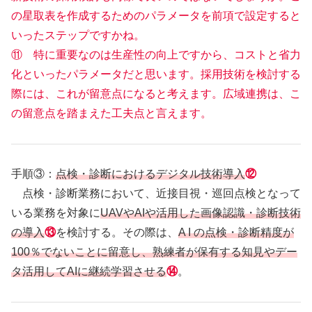
の星取表を作成するためのパラメータを前項で設定すると
いったステップですかね。
⑪ 特に重要なのは生産性の向上ですから、コストと省力
化といったパラメータだと思います。採用技術を検討する
際には、これが留意点になると考えます。広域連携は、こ
の留意点を踏まえた工夫点と言えます。
手順③：
点検・診断におけるデジタル技術導入
⑫
点検・診断業務において、近接目視・巡回点検となって
いる業務を対象に
UAVやAIや活用した画像認識・診断技術
の導入
⑬
を検討する。その際は、
A I の点検・診断精度が
100％でないことに留意し、熟練者が保有する知見やデー
タ活用してAIに継続学習させる
⑭
。