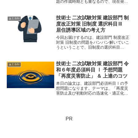
題の作成時期とも重なるので、現在発表
されている資料は試験問題に直結するも
のばかりです。ここを理解することが、
問題を予想する上でとても重要になりま
技術士 二次試験対策 建設部門 制
論文添削
す。
度改正対策 旧制度 選択科目Ⅲ
居住誘導区域の考え方
今回お届けするのは、建設部門 制度改正
対策 旧制度の問題をバンバン解いていこ
うということで、旧制度の選択科目
Ⅲ「居住誘導区域の考え方」（H27）を
お届けします。あらゆる問題に対処でき
るよう、知識、文章力の向上などやれる
技術士 二次試験対策 建設部門 令
論文添削
ことを少しずつです。
和６年度必須科目 Ⅰ 予想問題
「再度災害防止」 ＆ 上達のコツ
本日の論文は、建設部門必須科目Ⅰの予
想問題になります。テーマは、「再度災
害防止及び初動対応の迅速化・適正化」
になります。災害関連では、新しいアプ
ローチですね。予想問題をつくること
も、効果的な勉強方法の一つです。それ
では、早速論文を見てみましょう。
PR