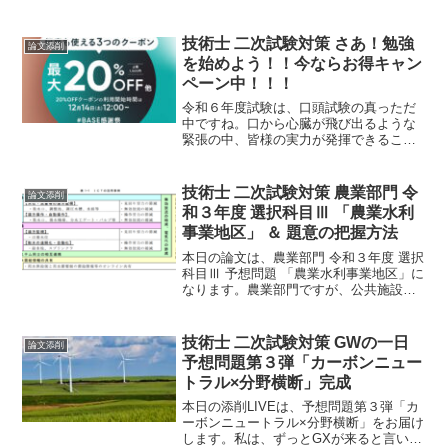
技術士 二次試験対策 さあ！勉強
論文添削
を始めよう！！今ならお得キャン
ペーン中！！！
令和６年度試験は、口頭試験の真っただ
中ですね。口から心臓が飛び出るような
緊張の中、皆様の実力が発揮できること
をお祈りしております。さて、令和７年
度に受験を検討されている皆様におかれ
ましては、年々難易度が上昇しているの
技術士 二次試験対策 農業部門 令
論文添削
で、早めのスタートををお勧めします。
和３年度 選択科目Ⅲ 「農業水利
事業地区」 ＆ 題意の把握方法
本日の論文は、農業部門 令和３年度 選択
科目Ⅲ 予想問題 「農業水利事業地区」に
なります。農業部門ですが、公共施設総
合管理計画や集約型都市構造に通じるも
のがあります。みんな抱えている課題は
同じなんですね。それでは早速論文を見
技術士 二次試験対策 GWの一日
論文添削
てみましょう。
予想問題第３弾「カーボンニュー
トラル×分野横断」完成
本日の添削LIVEは、予想問題第３弾「カ
ーボンニュートラル×分野横断」をお届け
します。私は、ずっとGXが来ると言い続