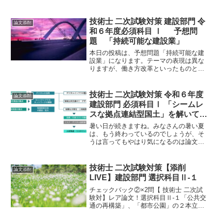
前になりますので、新たな投稿はないと
思います。よって、今年度試験における
添削LIVEは、最終回を迎えます。投稿に
技術士 二次試験対策 建設部門 令
論文添削
ご協力いただいた...
和６年度必須科目 Ⅰ 予想問
題 「持続可能な建設業」
本日の投稿は、予想問題「持続可能な建
設業」になります。テーマの表現は異な
りますが、働き方改革といったものと類
似しています。必須科目は、専門分野に
限定されない幅広いテーマが設定されま
す。これらが出題されなかったら、出題
技術士 二次試験対策 令和６年度
論文添削
者のセンスが疑われるレベルです。
建設部門 必須科目Ⅰ 「シームレ
スな拠点連結型国土」を解いてみ
た！
暑い日が続きますね。みなさんの暑い夏
は、もう終わっているのでしょうが、そ
うは言ってもやはり気になるのは論文の
出来ですよね。そこで、前回に引き続
き、令和６年度 建設部門 必須科目Ⅰ
「シームレスな拠点連結型国土」を解い
技術士 二次試験対策【添削
論文添削
てみました！
LIVE】建設部門 選択科目Ⅱ-１
チェックバック②×2問【 技術士 二次試
験対】レア論文！選択科目Ⅱ-１「公共交
通の再構築」、「都市公園」の２本立て
でお送りします。都市公園は、グリーン