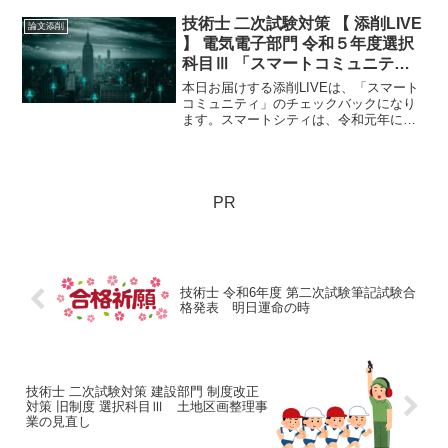
インフラを活用した整備が求められま
す。もう、ご存じのこととは思います
技術士 二次試験対策 【 添削LIVE
論文添削
が、緑が持つ「防災」、...
】 電気電子部門 令和５年度選択
科目Ⅲ 「スマートコミュニテ
ィ」チェックバック
本日お届けする添削LIVEは、「スマート
コミュニティ」のチェックバックになり
ます。スマートシティは、令和元年に国
土交通省でスマートシティ官民連携プラ
ットフォームが設置され、全国各地に広
がっています。 さて、投稿論文、どのよ
うな視点なのでしょうか？
PR
技術士 令和6年度 第二次試験筆記試験合
格発表 明日運命の時
技術士 二次試験対策 建設部門 制度改正
対策 旧制度 選択科目Ⅲ 土地区画整理事
業の見直し