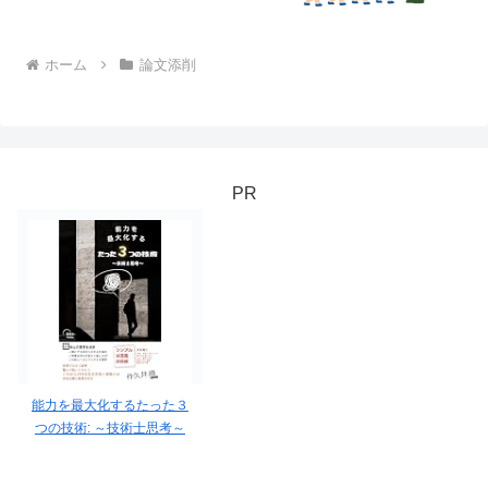
ホーム
論文添削
PR
能力を最大化するたった３
つの技術: ～技術士思考～