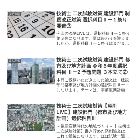
けているのですが、もはやオオカミ少年
へと変貌しつつあります。しかし、今度
こそという期待を込めて、添削にも力が
技術士 二次試験対策 建設部門 制
論文添削
入るというものです。
度改正対策 選択科目Ⅱー１祭り
開催③
今回の添削LIVEは、選択科目Ⅱー１祭り
第３弾になります。夏は終わりを迎えま
したが、選択科目Ⅱー１祭りはまだまだ
続きますよ。論文のテーマは、集約型都
市構造構築に関するシリーズといえま
す。持続可能な都市運営は、今後不可欠
技術士 二次試験対策 建設部門 都
論文添削
になるでしょう。
市及び地方計画 令和６年度選択
科目 Ⅱー2 予想問題 ３本立て②
本日ご投稿いただきました論文は、建設
部門都市及び地方計画の選択科目Ⅱー１
になります。テーマは、事前復興計画、
大街区化、防災指針の３つをお届けしま
す。事前復興計画は、能登半島地震の発
生を踏まえると注目すべきテーマです。
技術士 二次試験対策【添削
論文添削
早速、論文をみていきましょう。
LIVE】建設部門（都市及び地方
計画）選択科目Ⅲ
－気候変動時代の地域づくり－【 技術士
二次試験対策】書き貯めた添削論文は、
これで最後になります。ほぼ試験一週間