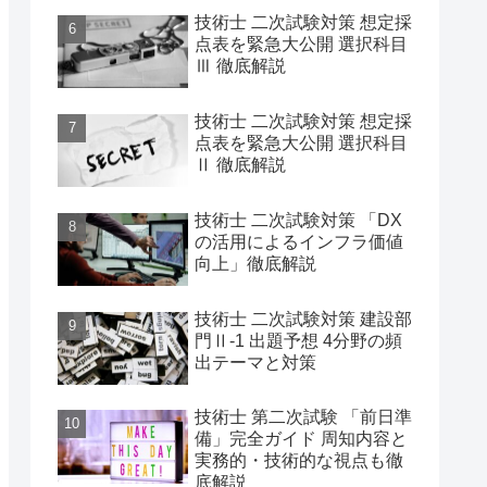
技術士 二次試験対策 想定採
点表を緊急大公開 選択科目
Ⅲ 徹底解説
技術士 二次試験対策 想定採
点表を緊急大公開 選択科目
Ⅱ 徹底解説
技術士 二次試験対策 「DX
の活用によるインフラ価値
向上」徹底解説
技術士 二次試験対策 建設部
門Ⅱ-1 出題予想 4分野の頻
出テーマと対策
技術士 第二次試験 「前日準
備」完全ガイド 周知内容と
実務的・技術的な視点も徹
底解説