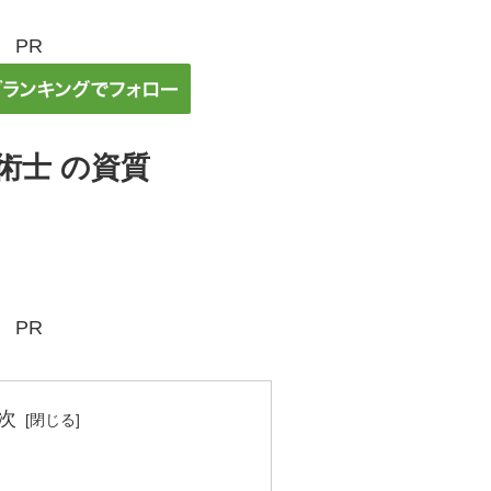
PR
術士 の資質
PR
次