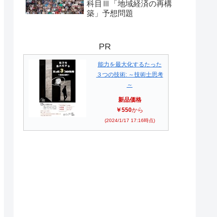
科目Ⅲ「地域経済の再構
築」予想問題
PR
能力を最大化するたった
３つの技術: ～技術士思考
～
新品価格
￥550
から
(2024/1/17 17:16時点)