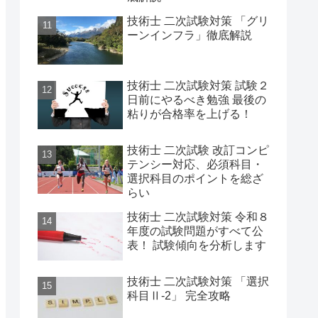
技術士 二次試験対策 「グリ
ーンインフラ」徹底解説
技術士 二次試験対策 試験２
日前にやるべき勉強 最後の
粘りが合格率を上げる！
技術士 二次試験 改訂コンピ
テンシー対応、必須科目・
選択科目のポイントを総ざ
らい
技術士 二次試験対策 令和８
年度の試験問題がすべて公
表！ 試験傾向を分析します
技術士 二次試験対策 「選択
科目Ⅱ-2」 完全攻略