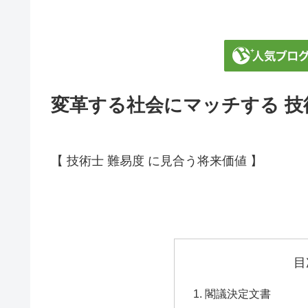
変革する社会にマッチする 技
【 技術士 難易度 に見合う将来価値 】
目
閣議決定文書