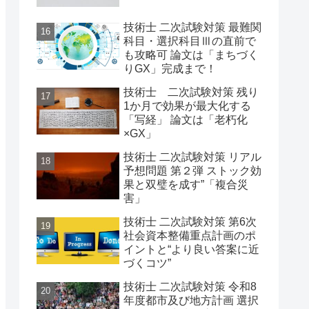
技術士 二次試験対策 最難関
科目・選択科目Ⅲの直前で
も攻略可 論文は「まちづく
りGX」完成まで！
技術士 二次試験対策 残り
1か月で効果が最大化する
「写経」 論文は「老朽化
×GX」
技術士 二次試験対策 リアル
予想問題 第２弾 ストック効
果と双璧を成す”「複合災
害」
技術士 二次試験対策 第6次
社会資本整備重点計画のポ
イントと“より良い答案に近
づくコツ”
技術士 二次試験対策 令和8
年度都市及び地方計画 選択