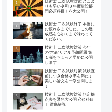
技術士 二次試験対策 どこよ
りも早い令和８年度建設部
門必須科目Ⅰを大公開！
技術士 二次試験終了 本当に
お疲れさまでした。この達
成感を心ゆくまで味わって
ください。
技術士 二次試験対策 今年
の“本命”リアル予想問題 第
１弾をちょっと早めに公開
します
技術士 二次試験対策 試験直
前につき合格水準を満たす
美しい論文を一挙公開しま
す
技術士 二次試験対策 想定採
点表を緊急大公開 必須科目
Ⅰ 徹底解説