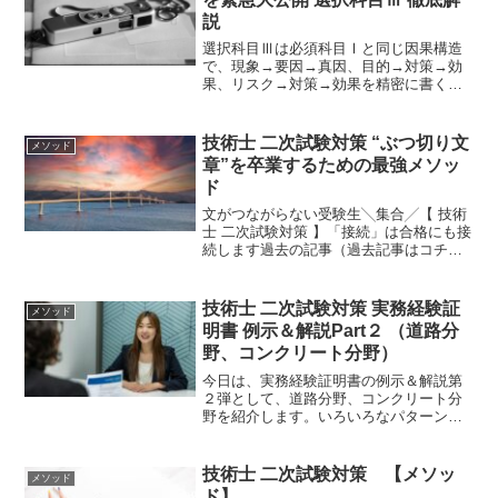
説
選択科目Ⅲは必須科目Ⅰと同じ因果構造
で、現象→要因→真因、目的→対策→効
果、リスク→対策→効果を精密に書くこ
とが得点の核心です。法令趣旨・技術体
系・倫理綱領と整合し、SDGs・GX・
LCCを具体化すれば加点が積み上がり、
技術士 二次試験対策 “ぶつ切り文
メソッド
直前期でも60点に届きます。
章”を卒業するための最強メソッ
ド
文がつながらない受験生╲集合╱【 技術
士 二次試験対策 】「接続」は合格にも接
続します過去の記事（過去記事はコチ
ラ）では、論文の構造化するためのテン
プレートをご紹介しましたが、形は良い
のに意味が通っていない文章が散見され
技術士 二次試験対策 実務経験証
メソッド
ます。技術士二次試験...
明書 例示＆解説Part２ （道路分
野、コンクリート分野）
今日は、実務経験証明書の例示＆解説第
２弾として、道路分野、コンクリート分
野を紹介します。いろいろなパターンを
みれば、自ずと書き方が見えてくるもの
です。自分のオリジナル要素を加えて例
文をカスタマイズすれば、簡単に仕上げ
技術士 二次試験対策 【メソッ
メソッド
ることが可能です。
ド】