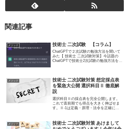
関連記事
技術士 二次試験 【コラム】
メソッド
ChatGPTで２次試験の勉強方法を聞いて
みた【 技術士 二次試験対策】今話題の
ChatGPTで技術士2次試験の勉強方法を聞
いてみました。質問：技術士建設部門の
勉強方法を教えて回答：技術士建設部門
の資格取得に向けた勉強方法について、
以下のよ...
技術士 二次試験対策 想定採点表
メソッド
を緊急大公開 選択科目Ⅱ 徹底解
説
選択科目Ⅱの採点表を完全公開します。
これで直前期でも得点を大きく伸ばせま
す。Ⅱ‑1は定義・原理・法令を正確に書
き、Ⅱ‑2は調査・手順・調整を因果構造
で具体化することが鍵です。題意逸脱と
抽象語を避け、倫理綱領とコンピテンシ
技術士 二次試験対策 あけまして
メソッド
ーを踏まえれば合格点に届きます。
おめでとうございます！今年は全