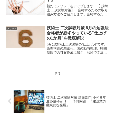
新たにメソッドをアップします！【 技術
士 二次試験対策】 合格するための取り
組み方法をご紹介します。合格するため
に何をしたらいいのか分からん？？？と
いう人は、是非ご覧ください。簡単にと
いう訳ではありませんが、合格へのヒン
技術士 二次試験対策 6月の勉強法
メソッド
トが盛りだくさんです...
合格者が必ずやっている“仕上げ
の1か月”を徹底解説
6月は技術士二次試験の“仕上げ月”です。
論理構造の精密化、国の動向整理、時間
制限での答案作成に加え、写経で文章の
型を身体に刻み、過去答案の読み込みと
推敲で精度を高めます。これら5つを徹底
することで、本番で安定した再現性を発
揮できる答案に仕上がります。
PR
技術士 二次試験対策 建設部門 令和６年
度必須科目 Ⅰ 予想問題 「建設業の
継続的な発展」