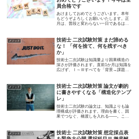
員合格です
あけましておめでとうございます。本年
もどうぞよろしくお願いいたします。正
月は、普段と変わらない一日であるはず
なのに、なぜか「〇〇をやってやるぞ」
と決意が湧いてくるものです。この勢い
をそのまま活かして、技術士合格を目標
技術士 二次試験対策 まだ諦める
メソッド
に掲げてみませんか。
な！ 「何を捨て、何を残すべき
か」
技術士二次試験は知識量より因果構造の
深さが評価されます。直前1か月は知識を
広げず、Ⅰ～Ⅲすべてを「背景→課題→
対応→効果→留意点」の型で統一し、頻
出テーマに絞って深めます。課題設定の
精度と経験論文の構造化を徹底すれば短
技術士 二次試験対策 論文が劇的
メソッド
期でも合格圏に到達できます。
に書きやすくなる「構造化テンプ
レ」
技術士二次試験の論文は、知識よりも論
理構成が評価されます。理由を書く、因
果でつなぐ、橋渡しを入れる——。これ
らを意識するだけで、論文の完成度は驚
くほど上がります。本記事で紹介する構
造化テンプレを活用し、ぜひ合格に向け
技術士 二次試験対策 想定採点表
メソッド
て論文力を高めてください
を緊急大公開 選択科目Ⅲ 徹底解