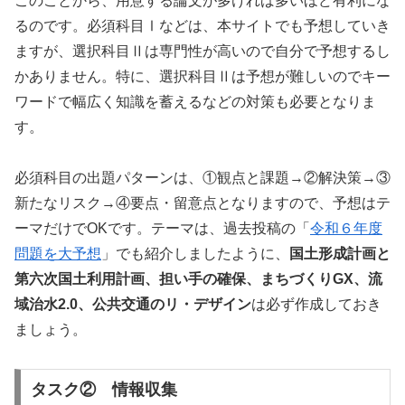
このことから、用意する論文が多ければ多いほど有利にな
るのです。必須科目Ⅰなどは、本サイトでも予想していき
ますが、選択科目Ⅱは専門性が高いので自分で予想するし
かありません。特に、選択科目Ⅱは予想が難しいのでキー
ワードで幅広く知識を蓄えるなどの対策も必要となりま
す。
必須科目の出題パターンは、①観点と課題→②解決策→③
新たなリスク→④要点・留意点となりますので、予想はテ
ーマだけでOKです。テーマは、過去投稿の「
令和６年度
問題を大予想
」でも紹介しましたように、
国土形成計画と
第六次国土利用計画、担い手の確保、まちづくりGX、流
域治水2.0、公共交通のリ・デザイン
は必ず作成しておき
ましょう。
タスク② 情報収集