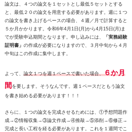
論文は、４つの論文を１セットとし最低５セットとする
と、最低２０の論文を用意する必要があります。週に１つ
の論文を書き上げるペースの場合、４週／月で計算すると
５か月かかります。令和6年4月1日(月)から4月15日(月)ま
でが受験申込期間となります。申し込みには、
「実務経験
証明書」
の作成が必要になりますので、３月中旬から４月
中旬はこの作成に集中します。
６か月
よって、
論文１つを週１ペースで書いた場合、
間
を要します。そうなんです。週１ペースだともう論文
を書き始める必要があります！！！
さらに、１つの論文を完成させるためには、①予想問題作
成→②情報収集→③論文作成→④推敲→⑤添削→⑥修正→
完成と長い工程を経る必要があります。これを１週間でこ