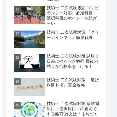
技術士 二次試験 改訂コンピ
テンシー対応、必須科目・
選択科目のポイントを総ざ
らい
技術士 二次試験対策 「グリ
ーンインフラ」徹底解説
技術士 二次試験対策 試験２
日前にやるべき勉強 最後の
粘りが合格率を上げる！
技術士 二次試験対策 「選択
科目Ⅱ-2」 完全攻略
技術士 二次試験対策 最難関
科目・選択科目Ⅲの直前で
も攻略可 論文は「まちづく