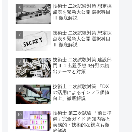
技術士 二次試験対策 想定採
点表を緊急大公開 選択科目
Ⅲ 徹底解説
技術士 二次試験対策 想定採
点表を緊急大公開 選択科目
Ⅱ 徹底解説
技術士 二次試験対策 建設部
門Ⅱ-1 出題予想 4分野の頻
出テーマと対策
技術士 二次試験対策 「DX
の活用によるインフラ価値
向上」徹底解説
技術士 第二次試験 「前日準
備」完全ガイド 周知内容と
実務的・技術的な視点も徹
底解説