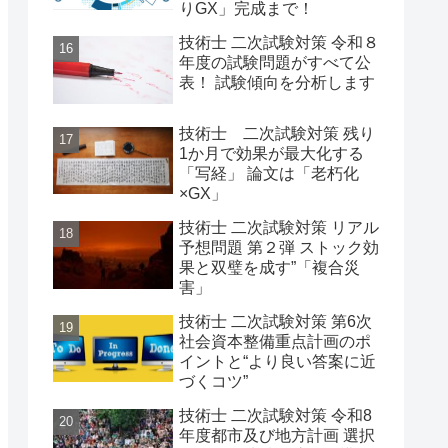
りGX」完成まで！
技術士 二次試験対策 令和８
年度の試験問題がすべて公
表！ 試験傾向を分析します
技術士 二次試験対策 残り
1か月で効果が最大化する
「写経」 論文は「老朽化
×GX」
技術士 二次試験対策 リアル
予想問題 第２弾 ストック効
果と双璧を成す”「複合災
害」
技術士 二次試験対策 第6次
社会資本整備重点計画のポ
イントと“より良い答案に近
づくコツ”
技術士 二次試験対策 令和8
年度都市及び地方計画 選択