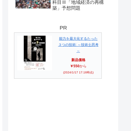
科目Ⅲ「地域経済の再構
築」予想問題
PR
能力を最大化するたった
３つの技術: ～技術士思考
～
新品価格
￥550
から
(2024/1/17 17:16時点)