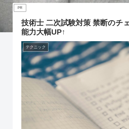
PR
技術士 二次試験対策 禁断のチ
能力大幅UP↑
テクニック