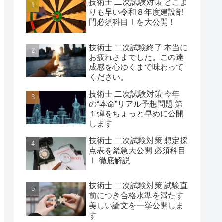
技術士 二次試験対策 どこよ
りも早い令和８年度建設部
門必須科目Ⅰを大公開！
技術士 二次試験終了 本当に
お疲れさまでした。この達
成感を心ゆくまで味わって
ください。
技術士 二次試験対策 今年
の“本命”リアル予想問題 第
１弾をちょっと早めに公開
します
技術士 二次試験対策 想定採
点表を緊急大公開 必須科目
Ⅰ 徹底解説
技術士 二次試験対策 試験直
前につき合格水準を満たす
美しい論文を一挙公開しま
す