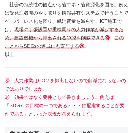
社会の持続性の観点から省エネ・省資源化を図る。例え
ば受発注者間のやり取りを情報共有システムで行うことで
ペーパーレス化を図り、紙消費量を減らす。ICT施工で
は、
現場の丁張設置や重機周りの人力作業が減少するた
め、建設機械から排出されるCO2を削減できる
㉓
。
この
ことからSDGsの達成にも寄与する
㉔
。
以上
㉓ 人力作業はCO２を排出しないので削減にならないの
ではありでしょか。
㉔ 効果ではなく要件として書きましょう。例えば、
「SDGｓの目標の一つである・・・に配慮することが要
件である」といった表現が考えられます。