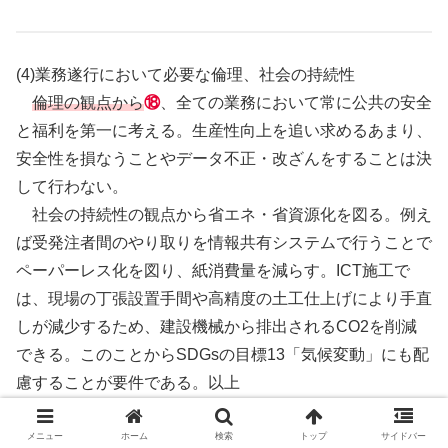
(4)業務遂行において必要な倫理、社会の持続性
倫理の観点から
⑱
、全ての業務において常に公共の安全
と福利を第一に考える。生産性向上を追い求めるあまり、
安全性を損なうことやデータ不正・改ざんをすることは決
して行わない。
社会の持続性の観点から省エネ・省資源化を図る。例え
ば受発注者間のやり取りを情報共有システムで行うことで
ペーパーレス化を図り、紙消費量を減らす。ICT施工で
は、現場の丁張設置手間や高精度の土工仕上げにより手直
しが減少するため、建設機械から排出されるCO2を削減
できる。このことからSDGsの目標13「気候変動」にも配
慮することが要件である。以上
メニュー
ホーム
検索
トップ
サイドバー