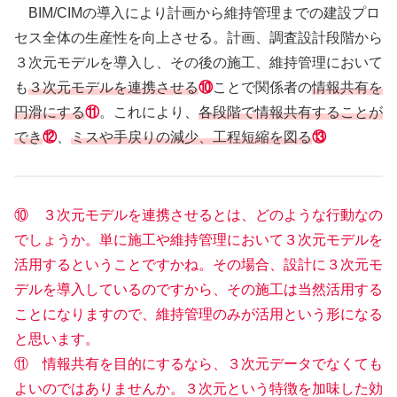
BIM/CIMの導入により計画から維持管理までの建設プロ
セス全体の生産性を向上させる。計画、調査設計段階から
３次元モデルを導入し、その後の施工、維持管理において
も
３次元モデルを連携させる
⑩
ことで関係者の
情報共有を
円滑にする
⑪
。これにより、
各段階で情報共有することが
でき
⑫
、
ミスや手戻りの減少、工程短縮を図る
⑬
⑩ ３次元モデルを連携させるとは、どのような行動なの
でしょうか。単に施工や維持管理において３次元モデルを
活用するということですかね。その場合、設計に３次元モ
デルを導入しているのですから、その施工は当然活用する
ことになりますので、維持管理のみが活用という形になる
と思います。
⑪ 情報共有を目的にするなら、３次元データでなくても
よいのではありませんか。３次元という特徴を加味した効