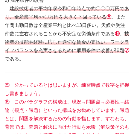
2) 雇用条件の改善
建設技術者の平均年収令和〇年時点で約〇〇〇万円であ
り、全産業平均○○〇万円を大きく下回っている
⑤
。また
年間出勤日数は全産業平均と比べ13日多い。天候や受注
件数に左右されることから不安定な労働条件である
⑥
。
技
術者の技能や経験に応じた適切な賃金の支払い、ワークラ
イフバランスを充実させるために雇用条件の改善が課題
⑦
である。
⑤ 分かっているとは思いますが、練習時点で数字を把握
し書きましょう。
⑥ このパラグラフの構成は、現況→問題点→必要性→結
論（観点・課題）といった構成をお勧めしています。課題
とは、問題を解決するための行動を指します。すなわち、
背景では、問題と解決に向けた行動を示唆（解決策そのも