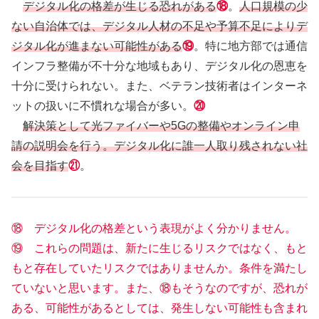
デジタル化の格差が生じる恐れがある
⑱
。
人口規模の少
ない自治体では、デジタル人材の不足や予算不足によりデ
ジタル化が進まない可能性がある
⑲
。特に地方部では通信
インフラ整備が不十分な地域もあり、デジタル化の恩恵を
十分に受けられない。また、ベテラン技術者はインターネ
ットの扱いに不慣れな場合が多い。
⑳
解決策として光ファイバーや5Gの整備やオンライン申
請の説明会を行う。デジタル化に誰一人取り残されない社
会を目指す
㉑
。
⑱ デジタル化の格差という表現がよく分かりません。
⑲ これらの問題は、新たに生じるリスクではなく、もと
もと存在していたリスクではありませんか。条件を満たし
ていないと思います。また、⑱もそうなのですが、恐れが
ある、可能性があるとしては、発生しない可能性も含まれ