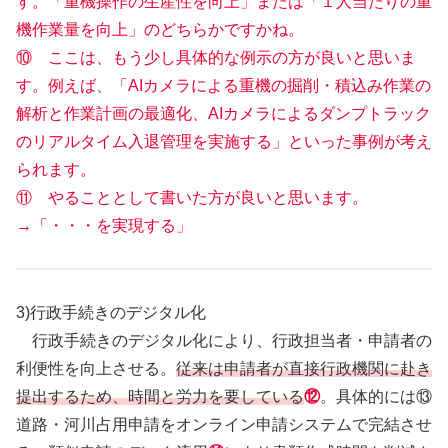
す。「重機操作の生産性を向上」または「１人当たりの重
機作業量を向上」のどちらかですかね。
⑩ ここは、もう少し具体的な例示の方が良いと思いま
す。例えば、「AIカメラによる重機の掘削・積込み作業の
解析と作業計画の最適化、AIカメラによるダンプトラック
のリアルタイム入退管理を実施する」といった事例が考え
られます。
⑪ やることとして書いた方が良いと思います。
→「・・・を実現する」
3)行政手続きのデジタル化
行政手続きのデジタル化により、行政担当者・申請者の
利便性を向上させる。
従来は申請者が直接行政機関に赴き
提出するため、時間と労力を要している
⑫
。具体的には⑬
道路・河川占用申請をオンライン申請システムで完結させ