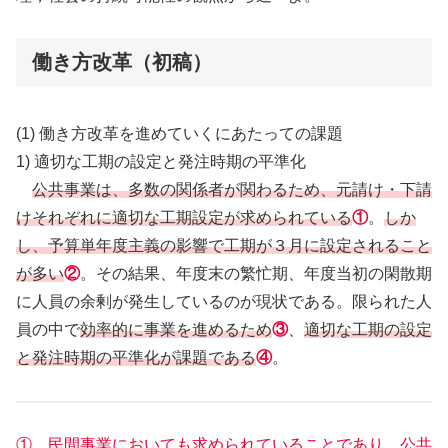
働き方改革（初稿）
(1) 働き方改革を進めていくにあたっての課題
1) 適切な工期の設定と発注時期の平準化
公共事業は、多数の関係者が関わるため、元請け・下請
けそれぞれに適切な工期設定が求められている
①
。
しか
し、予算単年度主義の影響で工期が３月に設定されること
が多い
②
。その結果、年度末の繁忙期、年度当初の閑散期
に人員の余剰が発生しているのが現状である。限られた人
員の中で
効率的に事業を進めるため
③
、
適切な工期の設定
と発注時期の平準化が課題である
④
。
① 民間事業においても求められていることであり、公共