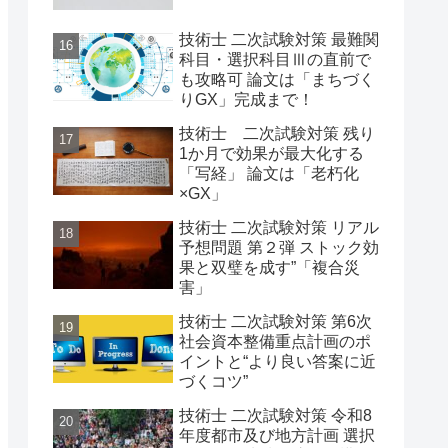
技術士 二次試験対策 最難関
科目・選択科目Ⅲの直前で
も攻略可 論文は「まちづく
りGX」完成まで！
技術士 二次試験対策 残り
1か月で効果が最大化する
「写経」 論文は「老朽化
×GX」
技術士 二次試験対策 リアル
予想問題 第２弾 ストック効
果と双璧を成す”「複合災
害」
技術士 二次試験対策 第6次
社会資本整備重点計画のポ
イントと“より良い答案に近
づくコツ”
技術士 二次試験対策 令和8
年度都市及び地方計画 選択