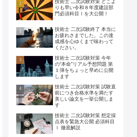
技術士 二次試験対策 どこよ
りも早い令和８年度建設部
門必須科目Ⅰを大公開！
技術士 二次試験終了 本当に
お疲れさまでした。この達
成感を心ゆくまで味わって
ください。
技術士 二次試験対策 今年
の“本命”リアル予想問題 第
１弾をちょっと早めに公開
します
技術士 二次試験対策 試験直
前につき合格水準を満たす
美しい論文を一挙公開しま
す
技術士 二次試験対策 想定採
点表を緊急大公開 必須科目
Ⅰ 徹底解説