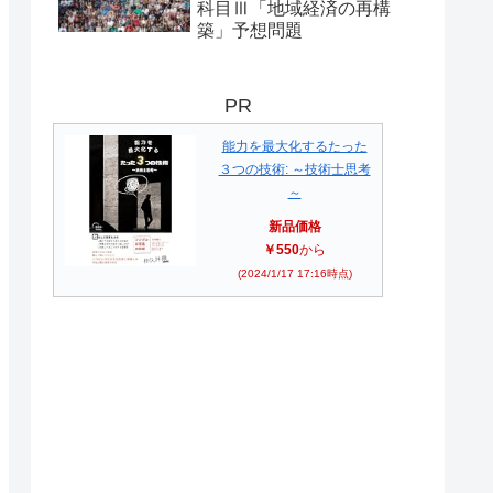
科目Ⅲ「地域経済の再構
築」予想問題
PR
能力を最大化するたった
３つの技術: ～技術士思考
～
新品価格
￥550
から
(2024/1/17 17:16時点)