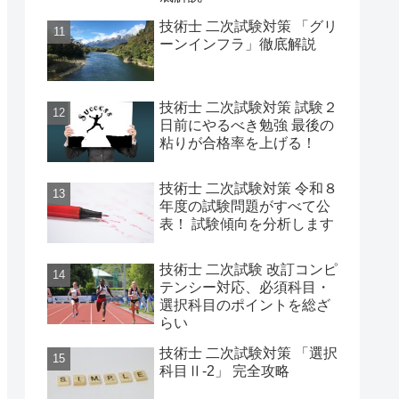
技術士 二次試験対策 「グリ
ーンインフラ」徹底解説
技術士 二次試験対策 試験２
日前にやるべき勉強 最後の
粘りが合格率を上げる！
技術士 二次試験対策 令和８
年度の試験問題がすべて公
表！ 試験傾向を分析します
技術士 二次試験 改訂コンピ
テンシー対応、必須科目・
選択科目のポイントを総ざ
らい
技術士 二次試験対策 「選択
科目Ⅱ-2」 完全攻略