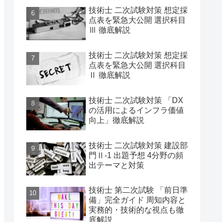
技術士 二次試験対策 想定採
点表を緊急大公開 選択科目
Ⅲ 徹底解説
技術士 二次試験対策 想定採
点表を緊急大公開 選択科目
Ⅱ 徹底解説
技術士 二次試験対策 「DX
の活用によるインフラ価値
向上」徹底解説
技術士 二次試験対策 建設部
門Ⅱ-1 出題予想 4分野の頻
出テーマと対策
技術士 第二次試験 「前日準
備」完全ガイド 周知内容と
実務的・技術的な視点も徹
底解説