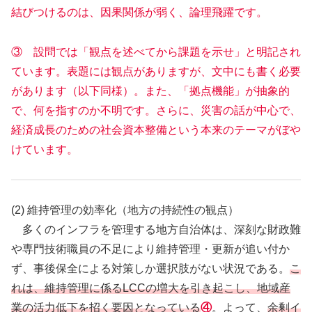
結びつけるのは、因果関係が弱く、論理飛躍です。
③ 設問では「観点を述べてから課題を示せ」と明記され
ています。表題には観点がありますが、文中にも書く必要
があります（以下同様）。また、「拠点機能」が抽象的
で、何を指すのか不明です。さらに、災害の話が中心で、
経済成長のための社会資本整備という本来のテーマがぼや
けています。
(2) 維持管理の効率化（地方の持続性の観点）
多くのインフラを管理する地方自治体は、深刻な財政難
や専門技術職員の不足により維持管理・更新が追い付か
ず、事後保全による対策しか選択肢がない状況である。
こ
れは、維持管理に係るLCCの増大を引き起こし、地域産
業の活力低下を招く要因となっている
④
。よって、
余剰イ