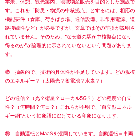
本来、休憩、観光案内、地域物産販売を目的とした施設で
す。これを「防災・物流の中核拠点」とするには、相応の
機能要件（倉庫、荷さばき場、通信設備、非常用電源、道
路接続性など）が必要ですが、文章ではその前提が説明さ
れていません。そのため、“なぜ道の駅が中核拠点になり
得るのか”が論理的に示されていないという問題がありま
す。
⑱ 抽象的で、技術的具体性が不足しています。どの規模
のエネルギー？（太陽光？蓄電池？水素？）
どの通信？（光？衛星？ローカル5G？）どの程度の自立
性？（何時間？何日？）これらが不明で、“自立型エネル
ギー網”という抽象語に逃げている印象になります。
⑲ 自動運転とMaaSを混同しています。自動運転＝車両