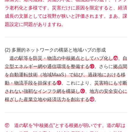
ラ老朽化と多様です。災害だけに原因を限定すると、経済
成長の文脈としては視野が狭いと評価されます。まあ、課
題設定に問題がありますね。
(2) 多層的ネットワークの構築と地域ハブの形成
道の駅等を防災・物流の中核拠点としてハブ化し
⑰
、
自
立型エネルギー網や通信環境を整備する
⑱
。さらに
拠点間
を自動運転技術（地域MaaS）で結び、過疎地における移
動・物流手段を担保する
⑲
。これにより、
災害時にも寸断
されない強靭なインフラ網を構築し
⑳
、
地方の安全安心に
根ざした産業立地や経済活力を創出する
㉑
。
⑰ 道の駅を“中核拠点”とする根拠が弱いです。道の駅は