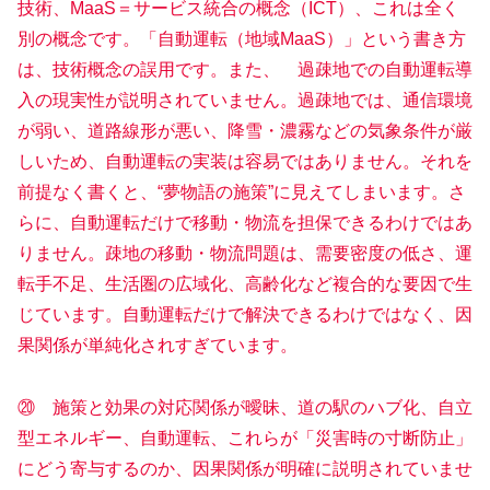
技術、MaaS＝サービス統合の概念（ICT）、これは全く
別の概念です。「自動運転（地域MaaS）」という書き方
は、技術概念の誤用です。また、 過疎地での自動運転導
入の現実性が説明されていません。過疎地では、通信環境
が弱い、道路線形が悪い、降雪・濃霧などの気象条件が厳
しいため、自動運転の実装は容易ではありません。それを
前提なく書くと、“夢物語の施策”に見えてしまいます。さ
らに、自動運転だけで移動・物流を担保できるわけではあ
りません。疎地の移動・物流問題は、需要密度の低さ、運
転手不足、生活圏の広域化、高齢化など複合的な要因で生
じています。自動運転だけで解決できるわけではなく、因
果関係が単純化されすぎています。
⑳ 施策と効果の対応関係が曖昧、道の駅のハブ化、自立
型エネルギー、自動運転、これらが「災害時の寸断防止」
にどう寄与するのか、因果関係が明確に説明されていませ