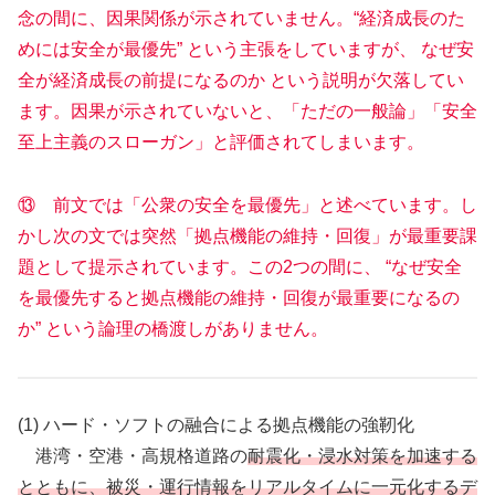
念の間に、因果関係が示されていません。“経済成長のた
めには安全が最優先” という主張をしていますが、 なぜ安
全が経済成長の前提になるのか という説明が欠落してい
ます。因果が示されていないと、「ただの一般論」「安全
至上主義のスローガン」と評価されてしまいます。
⑬ 前文では「公衆の安全を最優先」と述べています。し
かし次の文では突然「拠点機能の維持・回復」が最重要課
題として提示されています。この2つの間に、 “なぜ安全
を最優先すると拠点機能の維持・回復が最重要になるの
か” という論理の橋渡しがありません。
(1) ハード・ソフトの融合による拠点機能の強靭化
港湾・空港・高規格道路の
耐震化・浸水対策を加速する
とともに、被災・運行情報をリアルタイムに一元化するデ