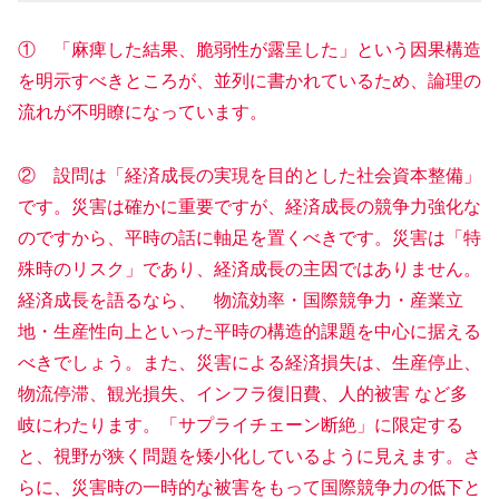
① 「麻痺した結果、脆弱性が露呈した」という因果構造
を明示すべきところが、並列に書かれているため、論理の
流れが不明瞭になっています。
② 設問は「経済成長の実現を目的とした社会資本整備」
です。災害は確かに重要ですが、経済成長の競争力強化な
のですから、平時の話に軸足を置くべきです。災害は「特
殊時のリスク」であり、経済成長の主因ではありません。
経済成長を語るなら、 物流効率・国際競争力・産業立
地・生産性向上といった平時の構造的課題を中心に据える
べきでしょう。また、災害による経済損失は、生産停止、
物流停滞、観光損失、インフラ復旧費、人的被害 など多
岐にわたります。「サプライチェーン断絶」に限定する
と、視野が狭く問題を矮小化しているように見えます。さ
らに、災害時の一時的な被害をもって国際競争力の低下と