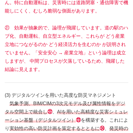
ん。特に自動運転は、災害時には道路閉塞・通信障害で機
能しにくく、むしろ脆弱な側面があります。
㉑ 効果が抽象的で、論理が飛躍しています。道の駅のハ
ブ化、自動運転、自立型エネルギー、これらが どう産業
立地につながるのか どう経済活力を生むのか が説明され
ていません。「安全安心 → 産業立地」という論理は成立
しますが、 中間プロセスが欠落しているため、飛躍した
結論に見えます。
(3) デジタルツインを用いた高度な防災マネジメント
気象予測、BIM/CIMの3次元モデル及び属性情報をデジ
タル空間上で統合し
㉒
、
AIを用いた高精度な災害シミュレ
ーション基盤（デジタルツイン）
㉓
を構築する。これによ
り
実効性の高い防災計画を策定するとともに
㉔
、
発災時の