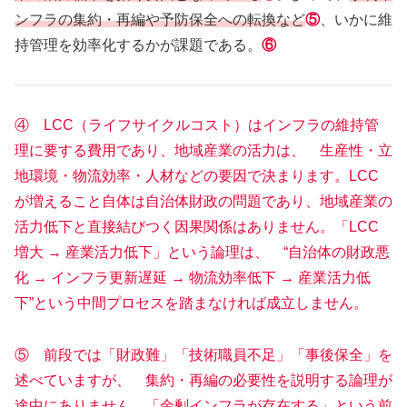
ンフラの集約・再編や予防保全への転換など
⑤
、いかに維
持管理を効率化するかが課題である。
⑥
④ LCC（ライフサイクルコスト）はインフラの維持管
理に要する費用であり、地域産業の活力は、 生産性・立
地環境・物流効率・人材などの要因で決まります。LCC
が増えること自体は自治体財政の問題であり、地域産業の
活力低下と直接結びつく因果関係はありません。「LCC
増大 → 産業活力低下」という論理は、 “自治体の財政悪
化 → インフラ更新遅延 → 物流効率低下 → 産業活力低
下”という中間プロセスを踏まなければ成立しません。
⑤ 前段では「財政難」「技術職員不足」「事後保全」を
述べていますが、 集約・再編の必要性を説明する論理が
途中にありません。「余剰インフラが存在する」という前