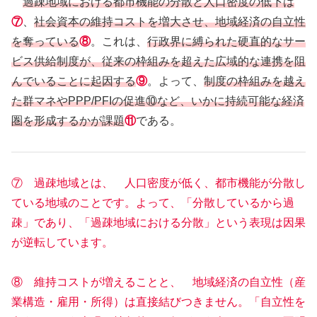
過疎地域における都市機能の分散と人口密度の低下は
⑦
、
社会資本の維持コストを増大させ、地域経済の自立性
を奪っている
⑧
。これは、
行政界に縛られた硬直的なサー
ビス供給制度が、従来の枠組みを超えた広域的な連携を阻
んでいることに起因する
⑨
。よって、
制度の枠組みを越え
た群マネやPPP/PFIの促進⑩など、いかに持続可能な経済
圏を形成するかが課題
⑪
である。
⑦ 過疎地域とは、 人口密度が低く、都市機能が分散し
ている地域のことです。よって、「分散しているから過
疎」であり、「過疎地域における分散」という表現は因果
が逆転しています。
⑧ 維持コストが増えることと、 地域経済の自立性（産
業構造・雇用・所得）は直接結びつきません。「自立性を