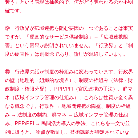
奪う」という表現は抽象的で、何がどう奪われるのか不明
確です。
⑨ 行政界が広域連携を阻む要因の一つであることは事実
ですが、「硬直的なサービス供給制度」→「広域連携阻
害」という因果が説明されていません。「行政界」と「制
度の硬直性」は別概念であり、論理が混線しています。
⑩ 行政界の話が制度の枠組みに変わっています。行政界
の壁（地理的・組織的な境界）、制度の枠組み（法律・財
政制度・権限分配）、PPP/PFI（官民連携の手法）、群マ
ネ（広域インフラ管理の仕組み）、これらは性質が全く異
なる概念です。行政界 → 地域間連携の障壁、制度の枠組
み → 法制度の制約、群マネ → 広域インフラ管理の仕組
み、PPP/PFI → 民間活力導入の手法、これらを一文で並
列に扱うと、 論点が散乱し、技術課題が特定されていな