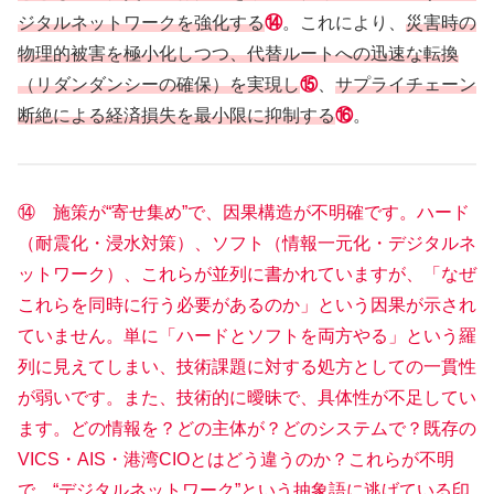
ジタルネットワークを強化する
⑭
。これにより、
災害時の
物理的被害を極小化しつつ、代替ルートへの迅速な転換
（リダンダンシーの確保）を実現し
⑮
、
サプライチェーン
断絶による経済損失を最小限に抑制する
⑯
。
⑭ 施策が“寄せ集め”で、因果構造が不明確です。ハード
（耐震化・浸水対策）、ソフト（情報一元化・デジタルネ
ットワーク）、これらが並列に書かれていますが、「なぜ
これらを同時に行う必要があるのか」という因果が示され
ていません。単に「ハードとソフトを両方やる」という羅
列に見えてしまい、技術課題に対する処方としての一貫性
が弱いです。また、技術的に曖昧で、具体性が不足してい
ます。どの情報を？どの主体が？どのシステムで？既存の
VICS・AIS・港湾CIOとはどう違うのか？これらが不明
で、“デジタルネットワーク”という抽象語に逃げている印