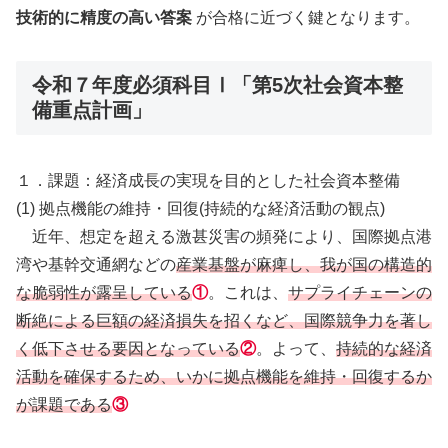
技術的に精度の高い答案
が合格に近づく鍵となります。
令和７年度必須科目Ⅰ「第5次社会資本整
備重点計画」
１．課題：経済成長の実現を目的とした社会資本整備
(1) 拠点機能の維持・回復(持続的な経済活動の観点)
近年、想定を超える激甚災害の頻発により、国際拠点港
湾や基幹交通網などの
産業基盤が麻痺し、我が国の構造的
な脆弱性が露呈している
①
。これは、
サプライチェーンの
断絶による巨額の経済損失を招くなど、国際競争力を著し
く低下させる要因となっている
②
。よって、
持続的な経済
活動を確保するため、いかに拠点機能を維持・回復するか
が課題である
③