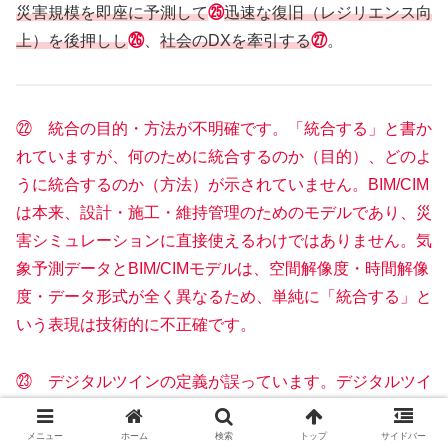
災害規模を即座に予測して
㉕
迅速な復旧（レジリエンス向
上）を後押しし
㉖
、
社会のDXを牽引する
㉗
。
㉒ 統合の目的・方法が不明確です。「統合する」と書か
れていますが、何のために統合するのか（目的）、どのよ
うに統合するのか（方法）が示されていません。BIM/CIM
は本来、設計・施工・維持管理のためのモデルであり、災
害シミュレーションに直接使えるわけではありません。気
象予測データとBIM/CIMモデルは、空間解像度・時間解像
度・データ形式が全く異なるため、単純に「統合する」と
いう表現は技術的に不正確です。
㉓ デジタルツインの定義が誤っています。デジタルツイ
ンは、“現実世界の状態をリアルタイムに反映する双子モ
デル” であり、単なるシミュレーション基盤ではありま
メニュー
ホーム
検索
トップ
サイドバー