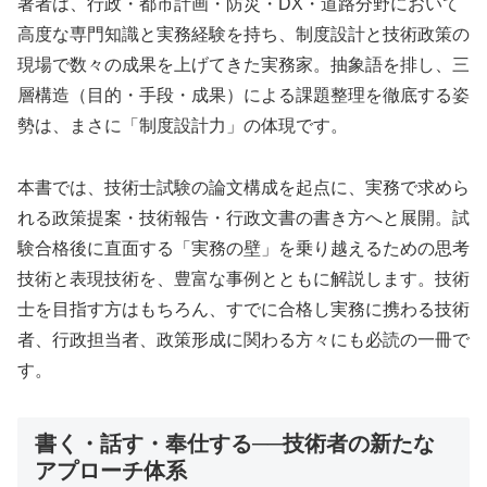
著者は、行政・都市計画・防災・DX・道路分野において
高度な専門知識と実務経験を持ち、制度設計と技術政策の
現場で数々の成果を上げてきた実務家。抽象語を排し、三
層構造（目的・手段・成果）による課題整理を徹底する姿
勢は、まさに「制度設計力」の体現です。
本書では、技術士試験の論文構成を起点に、実務で求めら
れる政策提案・技術報告・行政文書の書き方へと展開。試
験合格後に直面する「実務の壁」を乗り越えるための思考
技術と表現技術を、豊富な事例とともに解説します。技術
士を目指す方はもちろん、すでに合格し実務に携わる技術
者、行政担当者、政策形成に関わる方々にも必読の一冊で
す。
書く・話す・奉仕する──技術者の新たな
アプローチ体系