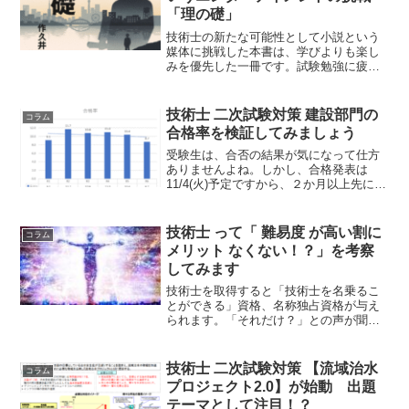
「理の礎」
技術士の新たな可能性として小説という
媒体に挑戦した本書は、学びよりも楽し
みを優先した一冊です。試験勉強に疲れ
た夜、ページを開けば、ドラマのような
展開に心が躍り、自然と「技術士になり
たい」という気持ちが湧き上がります。
技術士 二次試験対策 建設部門の
コラム
「理の礎」がついに発売！
合格率を検証してみましょう
受験生は、合否の結果が気になって仕方
ありませんよね。しかし、合格発表は
11/4(火)予定ですから、２か月以上先にな
ります。すごいヤキモキします。そんな
気持ちを少しでも抑えるために、技術士
の合格率でも確認しておきましょう。
技術士 って「 難易度 が高い割に
コラム
メリット なくない！？」を考察
してみます
技術士を取得すると「技術士を名乗るこ
とができる」資格、名称独占資格が与え
られます。「それだけ？」との声が聞こ
えてきそうですが、それだけです。「技
術士のメリットとは一体何か？」を考え
てみましょう。
技術士 二次試験対策 【流域治水
コラム
プロジェクト2.0】が始動 出題
テーマとして注目！？