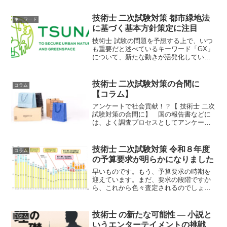
技術士 二次試験対策 都市緑地法
キーワード
に基づく基本方針策定に注目
技術士 試験の問題を予想する上で、いつ
も重要だと述べているキーワード「GX」
について、新たな動きが活発化していま
す。「まちづくりGX」の一環として、令
和６年５月に成立した「都市緑地法等の
一部を改正する法律」に端を発した動き
技術士 二次試験対策の合間に
コラム
になります。
【コラム】
アンケートで社会貢献！？【 技術士 二次
試験対策の合間に】 国の報告書などに
は、よく調査プロセスとしてアンケート
結果が記されていますよね。事業の満足
度など定性的な評価は、今も昔もアンケ
ート手法が主流です。ビッグデータやデ
技術士 二次試験対策 令和８年度
コラム
ータプラットフォーム...
の予算要求が明らかになりました
早いものです。もう、予算要求の時期を
迎えています。まだ、要求の段階ですか
ら、これから色々査定されるのでしょう
が、国の政策の方向性を掴むだけなら、
要求内容でも十分な情報と言えます。技
術士の試験対策に直結するその予算要求
技術士 の新たな可能性 ― 小説と
コラム
の内容はいかに！？
いうエンターテイメントの挑戦