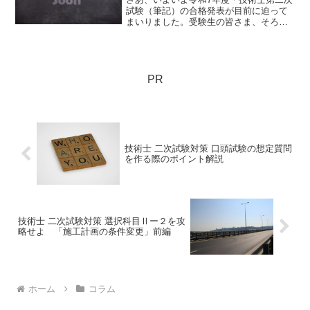
試験（筆記）の合格発表が目前に迫って
まいりました。受験生の皆さま、そろそ
ろ心拍数が施工基準値を超えてきた頃で
はないでしょうか。特に建設部門の皆さ
ん、今年の必須科目Ⅰは、比較的平易な
出題だったので期待値大です。
PR
技術士 二次試験対策 口頭試験の想定質問
を作る際のポイント解説
技術士 二次試験対策 選択科目Ⅱー２を攻
略せよ 「施工計画の条件変更」前編
ホーム
コラム