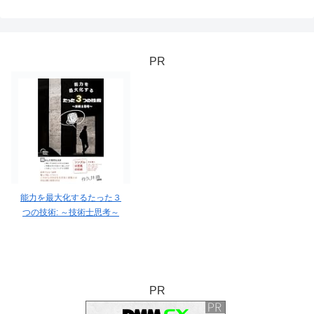
PR
能力を最大化するたった３
つの技術: ～技術士思考～
PR