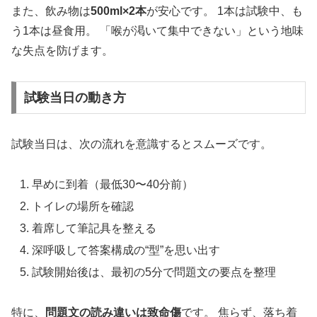
また、飲み物は
500ml×2本
が安心です。 1本は試験中、も
う1本は昼食用。 「喉が渇いて集中できない」という地味
な失点を防げます。
試験当日の動き方
試験当日は、次の流れを意識するとスムーズです。
早めに到着（最低30〜40分前）
トイレの場所を確認
着席して筆記具を整える
深呼吸して答案構成の“型”を思い出す
試験開始後は、最初の5分で問題文の要点を整理
特に、
問題文の読み違いは致命傷
です。 焦らず、落ち着