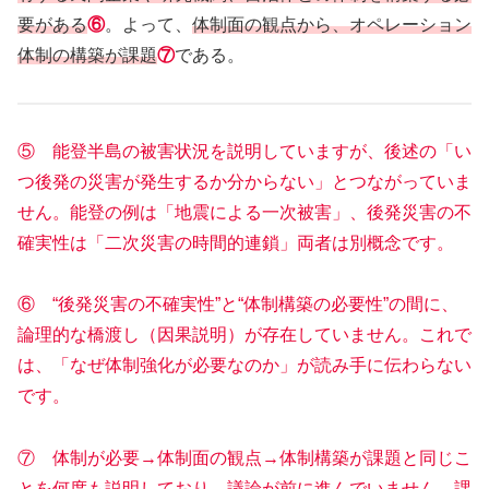
要がある
⑥
。よって、
体制面の観点から、オペレーション
体制の構築が課題
⑦
である。
⑤ 能登半島の被害状況を説明していますが、後述の「い
つ後発の災害が発生するか分からない」とつながっていま
せん。能登の例は「地震による一次被害」、後発災害の不
確実性は「二次災害の時間的連鎖」両者は別概念です。
⑥ “後発災害の不確実性”と“体制構築の必要性”の間に、
論理的な橋渡し（因果説明）が存在していません。これで
は、「なぜ体制強化が必要なのか」が読み手に伝わらない
です。
⑦ 体制が必要→体制面の観点→体制構築が課題と同じこ
とを何度も説明しており、議論が前に進んでいません。課