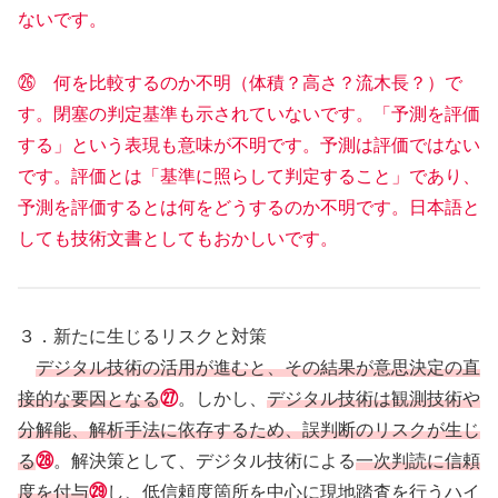
ないです。
㉖ 何を比較するのか不明（体積？高さ？流木長？）で
す。閉塞の判定基準も示されていないです。「予測を評価
する」という表現も意味が不明です。予測は評価ではない
です。評価とは「基準に照らして判定すること」であり、
予測を評価するとは何をどうするのか不明です。日本語と
しても技術文書としてもおかしいです。
３．新たに生じるリスクと対策
デジタル技術の活用が進むと、その結果が意思決定の直
接的な要因となる
㉗
。しかし、
デジタル技術は観測技術や
分解能、解析手法に依存するため、誤判断のリスクが生じ
る
㉘
。解決策として、デジタル技術による
一次判読に信頼
度を付与
㉙
し、低信頼度箇所を中心に現地踏査を行うハイ