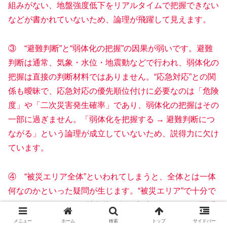
組みがない、地盤強度低下をリアルタイムで把握できない
などが書かれていないため、論理が飛躍して見えます。
③ “避難判断”と“弱体化の把握”の因果が弱いです。避難
判断は通常、気象・水位・地震動などで行われ、弱体化の
把握は直接の判断材料ではありません。“応急対応”との関
係も曖昧で、応急対応の優先順位付けに必要なのは「危険
度」や「二次災害発生確率」であり、弱体化の把握はその
一部に過ぎません。「弱体化を把握する → 避難判断につ
ながる」という論理が成立していないため、説得力に欠け
ています。
④ “被災エリア全体”といわれてしまうと、全体とは一体
何なのかといった疑問が生じます。“被災エリア”で十分で
す。また、“リスク”が抽象的で何を意味しているのか不明
確です。二次災害発生確率？構造物の残存性能？孤立集落
メニュー
ホーム
検索
トップ
サイドバー