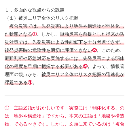
１．多面的な観点からの課題
（１）被災エリア全体のリスク把握
複合災害では、先発災害により地盤や構造物が弱体化し
た状態となる
①
。しかし、
単独災害を前提とした従来の防
災対策では、先発災害による性能低下を十分考慮できず、
後発災害時の危険性を適切に評価できない
②
。このため、
避難判断や応急対応を実施するには、先発災害による弱体
化の程度を早期に把握する必要がある
③
。よって、情報管
理面の観点から、
被災エリア全体のリスク把握の迅速化が
課題である
④
。
① 主語述語がおかしいです。実際には「弱体化する」の
は「地盤や構造物」ですから、本来の主語は「地盤や構造
物」であるべきです。しかし、文頭に来ているのは「複合