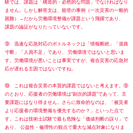
験では、課題は「構造的・必然的な問題」でなければなり
ません。しかし解答文は、能登の事例（一次災害の一般的
困難）→だから労働環境整備が課題という飛躍であり、
課題の論証がなりたっていないです。
⑨ 迅速な応急対応のボトルネックは「情報断絶」「道路
寸断」「人員不足」であり、 労働環境ではないと思いま
す。労働環境が悪いことは事実ですが、複合災害の応急対
応が遅れる主因ではないですね。
⑩ これは複合災害の本質的課題ではないと考えます。⑨
のとおり、応援者の労働環境は“副次的課題”であって、主
要課題にはなり得ません。さらに致命的なのは、「被災者
より応援者の環境整備を優先するのか？」といった点で
す。これは技術士試験で最も危険な「価値判断の誤り」で
あり、 公益性・倫理性の観点で重大な減点対象になりま