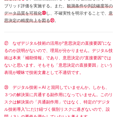
ブリッド評価を実施する。また、
観測条件や判読確度等の
データ品質を可視化
㉚
し、不確実性を明示することで、
意
思決定の精度向上を図る
㉛
。
㉗ なぜデジタル技術の活用が“意思決定の直接要因”にな
るのか説明がないので、理屈が分かりません。デジタル技
術は本来「補助情報」であり、意思決定の“直接要因”では
ないと思います。そもそも「意思決定の直接要因」という
表現が曖昧で技術文書として不適切です。
㉘ デジタル技術＝AI と混同していませんか。しかも、
３つの解決策に共通する副作用になっていません。このリ
スクは解決策の「共通副作用」ではなく、特定の“デジタ
ル技術導入”にだけ紐づく個別リスクに過ぎないので、設
問（３）の要件を満たしていないと考えます。