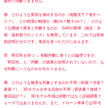
羅列で理解できません。
⑯ どのような変状を抽出するのか（地盤沈下？地すべ
り？）、どの程度の精度か（数cm？数十cm？）、どのよ
うな閾値で異常と判断するのか、SARの限界（植生・水
面・急斜面でのノイズ）を無視しています。これでは技術
的説明がゼロです。単語を並べただけにみえます。
⑰ 即応性を持つ → 初動判断に使うとの論理ですが、
「即応性」と「判断」の因果が説明されていないので、な
ぜ判断にヘリなのかが分かりません。
⑱ どのような被害を対象とするのか不明（斜面？河道？
家屋？）、3Dモデルを作る目的が不明（変状量？体積？
復旧設計？）、3Dモデル作成は初動ではなく詳細調査フ
ェーズではありませんか。また、ドローン単体では3Dモ