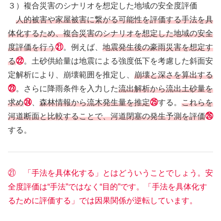
３）複合災害のシナリオを想定した地域の安全度評価
人的被害や家屋被害に繋がる可能性を評価する手法を具
体化するため、複合災害のシナリオを想定した地域の安全
度評価を行う
㉑
。例えば、
地震発生後の豪雨災害を想定す
る
㉒
。土砂供給量は地震による強度低下を考慮した斜面安
定解析により、崩壊範囲を推定し、
崩壊と深さを算出する
㉓
。さらに降雨条件を入力した
流出解析から流出土砂量を
求め
㉔
、
森林情報から流木発生量を推定
㉕
する。
これらを
河道断面と比較することで、河道閉塞の発生予測を評価
㉖
する。
㉑ 「手法を具体化する」とはどういうことでしょう。安
全度評価は“手法”ではなく“目的”です。「手法を具体化す
るために評価する」では因果関係が逆転しています。