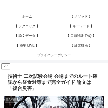
ホーム
【 メソッド 】
【 テクニック 】
【 キーワード 】
【 論文データ 】
【 口頭試験 FAQ 】
【 添削 LIVE 】
【 論文投稿 】
プライバシーポリシー
PR
技術士 二次試験会場 会場までのルート確
認から昼食対策まで完全ガイド 論文は
「複合災害」
論文添削