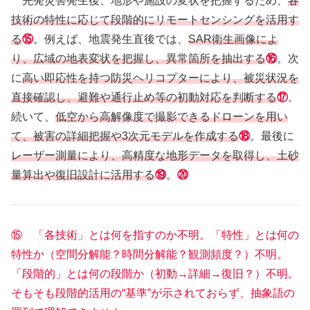
先発災害発生後、地形や施設の変状を把握するため、
各
技術の特性に応じて段階的にリモートセンシングを活用す
る
⑮
。例えば、地震発生直後では、
SAR衛生画像によ
り、広域の地表変状を把握し、異常箇所を抽出する
⑯
。次
に
高い即応性を持つ防災ヘリコプターにより、被災状況を
直接確認し、避難や通行止め等の初動対応を判断する
⑰
。
続いて、
低空から高解像度で撮影できるドローンを用い
て、被害の詳細把握や3次元モデルを作成する
⑱
。最後に
レーザー測量により、高精度な地形データを取得し、土砂
量算出や復旧設計に活用する
⑲
。
⑳
⑮ 「各技術」とは何を指すのか不明。「特性」とは何の
特性か（空間分解能？時間分解能？観測頻度？）不明。
「段階的」とは何の段階か（初動→詳細→復旧？）不明。
そもそも段階的活用の“基準”が示されておらず、抽象語の