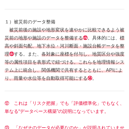
１）被災前のデータ整備
被災前後の施設や地形変状を速やかに比較できるよう被
災前の地形や施設のデータを整備する
⑫
。具体的には、
標
高や斜面勾配、地下水位・河川断面・施設台帳データを整
理
⑬
する。また、
各対象に座標を付与し、地質区分や強度
等の属性項目を表形式で紐づける。これらを地理情報シス
テム上に統合し、関係機関で共有するとともに、APIによ
り、雨量や水位等を自動取得可能にする
⑭
。
⑫ これは「リスク把握」でも「評価標準化」でもなく、
単なる“データベース構築”の説明になっています。
⑬ 「なぜそのデータが必要なのか」が説明されていませ