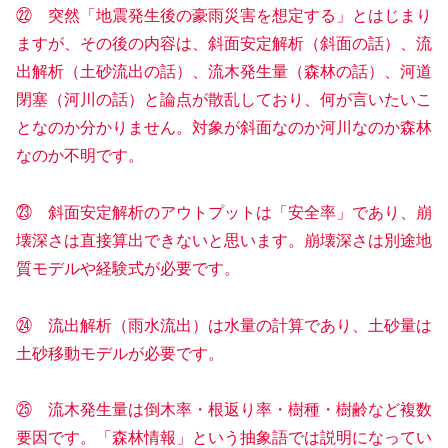
㉒ 突然「地震発生後の豪雨災害を想定する」とはじまり
ますが、その後の内容は、斜面安定解析（斜面の話）、流
出解析（土砂流出の話）、流木発生量（森林の話）、河道
閉塞（河川の話）と論点が散乱しており、何が言いたいこ
となのか分かりません。対象が斜面なのか河川なのか森林
なのか不明です。
㉓ 斜面安定解析のアウトプットは「安全率」であり、崩
壊深さは直接算出できないと思います。崩壊深さは別途地
質モデルや経験式が必要です。
㉔ 流出解析（雨水流出）は水量の計算であり、土砂量は
土砂移動モデルが必要です。
㉕ 流木発生量は倒木率・根返り率・樹種・樹齢など複数
要因です。「森林情報」という抽象語では説明になってい