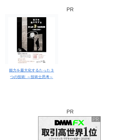
PR
能力を最大化するたった３
つの技術: ～技術士思考～
PR