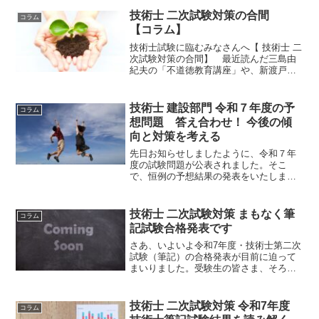
技術士 二次試験対策の合間
コラム
【コラム】
技術士試験に臨むみなさんへ【 技術士 二
次試験対策の合間】 最近読んだ三島由
紀夫の「不道徳教育講座」や、新渡戸稲
造の「武士道」には、『孔子の言葉をた
だ知識として知っている人は、「論語読
みの論語知らず」と嘲笑された。』とあ
技術士 建設部門 令和７年度の予
コラム
りました。また、「武...
想問題 答え合わせ！ 今後の傾
向と対策を考える
先日お知らせしましたように、令和７年
度の試験問題が公表されました。そこ
で、恒例の予想結果の発表をいたしま
す！これまでは、そこそこ当たる程度の
予想でしたが、令和７年度は、一体どの
ような結果になっているのでしょうか。
技術士 二次試験対策 まもなく筆
コラム
記試験合格発表です
さあ、いよいよ令和7年度・技術士第二次
試験（筆記）の合格発表が目前に迫って
まいりました。受験生の皆さま、そろそ
ろ心拍数が施工基準値を超えてきた頃で
はないでしょうか。特に建設部門の皆さ
ん、今年の必須科目Ⅰは、比較的平易な
技術士 二次試験対策 令和7年度
コラム
出題だったので期待値大です。