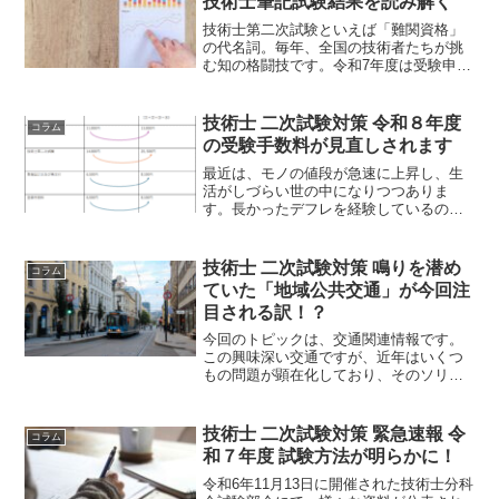
技術士筆記試験結果を読み解く
技術士第二次試験といえば「難関資格」
の代名詞。毎年、全国の技術者たちが挑
む知の格闘技です。令和7年度は受験申込
者が 30,700名。前年より少し増えました
さて、ここからが注目ポイント。受験者
が増えたにもかかわらず、合格率は 上昇
技術士 二次試験対策 令和８年度
コラム
しました。
の受験手数料が見直しされます
最近は、モノの値段が急速に上昇し、生
活がしづらい世の中になりつつありま
す。長かったデフレを経験しているの
で、物価上昇は本当に堪えます。さら
に、受験生にとっても、この物価上昇の
影響が顕在化します。なんと令和８年度
技術士 二次試験対策 鳴りを潜め
コラム
の受験手数料が値上がりします。
ていた「地域公共交通」が今回注
目される訳！？
今回のトピックは、交通関連情報です。
この興味深い交通ですが、近年はいくつ
もの問題が顕在化しており、そのソリュ
ーションが求められています。交通分野
は技術士問題の解答に生かせる万能トピ
ックと言えます。この機会に深堀してみ
技術士 二次試験対策 緊急速報 令
コラム
てはいかがでしょうか。みなさんの強力
和７年度 試験方法が明らかに！
な武器になると思いますよ。
令和6年11月13日に開催された技術士分科