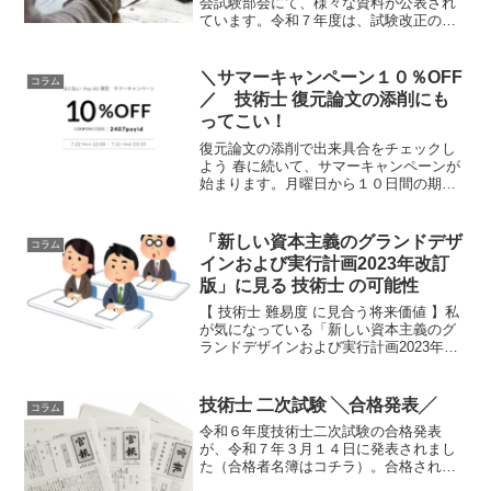
会試験部会にて、様々な資料が公表され
ています。令和７年度は、試験改正のタ
イミングです。最高に気になる点は、必
須科目に択一問題が採用されるか否かで
す。このことは技術士分科会試験部会の
＼サマーキャンペーン１０％OFF
コラム
資料で明らかになっています。
／ 技術士 復元論文の添削にも
ってこい！
復元論文の添削で出来具合をチェックし
よう 春に続いて、サマーキャンペーンが
始まります。月曜日から１０日間の期間
限定です。このお得な期間に添削サービ
スを購入しよう！添削自体に期限はない
ので、お好きなタイミングで投稿可能で
「新しい資本主義のグランドデザ
コラム
す。
インおよび実行計画2023年改訂
版」に見る 技術士 の可能性
【 技術士 難易度 に見合う将来価値 】私
が気になっている「新しい資本主義のグ
ランドデザインおよび実行計画2023年改
訂版」です。これは国が成長戦略とし
て、示しているものですが、これから私
たちが社会を生き抜くために必要となる
技術士 二次試験 ╲合格発表╱
コラム
ヒントが秘められています。
令和６年度技術士二次試験の合格発表
が、令和７年３月１４日に発表されまし
た（合格者名簿はコチラ）。合格された
方、本当におめでとうございます。身に