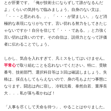
とが肝要です。「俺が技術士にならずして誰がなるんだ
よ」くらいの気持ちで臨みましょう。自身のない文は、
「・・・と思われる。」、「・・・が望ましい。」など消
極的な表現になりがちです。言い切れる努力をしてきたじ
ゃないですか！自分を信じて「・・・である。」と力強く
言い切れば良いのです。その自信は、説得力となって評価
者に伝わることでしょう。
しかし、気合を入れすぎて、凡ミスをしてはいけません。
平常心
で取り組むことを忘れないでください。特に、受験
番号、技術部門、選択科目等は３回は確認しましょう。失
格は、採点もしてもらえないので、身の毛もよだつ事態に
なります。闘志は内に宿し、冷戦沈着、泰然自若、重厚長
大．．．私が落ち着かねば！
「人事を尽くして天命を待つ」、やることはやりました。