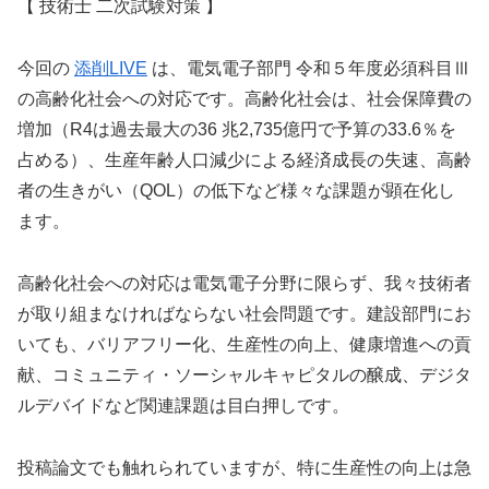
【 技術士 二次試験対策 】
今回の
添削LIVE
は、電気電子部門 令和５年度必須科目Ⅲ
の高齢化社会への対応です。高齢化社会は、社会保障費の
増加（R4は過去最大の36 兆2,735億円で予算の33.6％を
占める）、生産年齢人口減少による経済成長の失速、高齢
者の生きがい（QOL）の低下など様々な課題が顕在化し
ます。
高齢化社会への対応は電気電子分野に限らず、我々技術者
が取り組まなければならない社会問題です。建設部門にお
いても、バリアフリー化、生産性の向上、健康増進への貢
献、コミュニティ・ソーシャルキャピタルの醸成、デジタ
ルデバイドなど関連課題は目白押しです。
投稿論文でも触れられていますが、特に生産性の向上は急