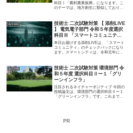
科目Ⅰ「農村農業振興」になります。こ
のテーマは、地方創生に類似しており、
地方都市の活力を取り戻すといった根っ
この課題は同じだと思います。建設部門
受験者においても、参考になる情報が多
技術士 二次試験対策 【 添削LIVE
論文添削
くあります。
】 電気電子部門 令和５年度選択
科目Ⅲ 「スマートコミュニテ
ィ」チェックバック
本日お届けする添削LIVEは、「スマート
コミュニティ」のチェックバックになり
ます。スマートシティは、令和元年に国
土交通省でスマートシティ官民連携プラ
ットフォームが設置され、全国各地に広
がっています。 さて、投稿論文、どのよ
技術士 二次試験対策 環境部門 令
論文添削
うな視点なのでしょうか？
和５年度 選択科目Ⅱー１「グリ
ーンインフラ」
注目されるネイチャーポジティブ 今回の
投稿論文は、環境部門の選択科目Ⅱー１
「グリーンインフラ」です。これまで、
令和６年度注目株として「まちづくり
GX」を再三ご紹介してきましたが、この
まちづくりを進めるうえでネイチャーポ
ジティブは欠かせません。
PR