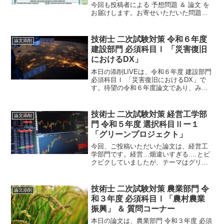
今回も投稿者による 予想問題 ＆ 論文 を
お届けします。お寄せいただいた問題
は、建設部門都市及び地方計画の選択科
目Ⅲになります。テーマは、「都市緑
地」が設定されています。
技術士 二次試験対策 令和６年度
論文添削
建設部門 必須科目Ⅰ 「災害復旧
におけるDX」
本日の添削LIVEは、令和６年度 建設部門
必須科目Ⅰ 「災害復旧におけるDX」で
す。待望の令和６年度論文であり、みな
さまの参考になるものと考えます。やは
り、DXを選択しますよね。おそらく、大
半のひとはこの問題を解答したのではな
技術士 二次試験対策 経営工学部
論文添削
いでしょうか。
門 令和５年度 選択科目Ⅱー１
「グリーンプロジェクト」
今回、ご投稿いただいた論文は、経営工
学部門です。経営…畑違いすぎる.…とビ
クビクしていましたが、テーマはグリー
ンプロジェクトです。これは、なじみが
ありそうです。ご投稿いただく方々は、
「これなら添削できるのでは？」という
技術士 二次試験対策 農業部門 令
論文添削
ところを突いてきます。
和３年度 必須科目Ⅰ「農村農業
振興」 ＆ 質問コーナー
本日の論文は、農業部門 令和３年度 必須