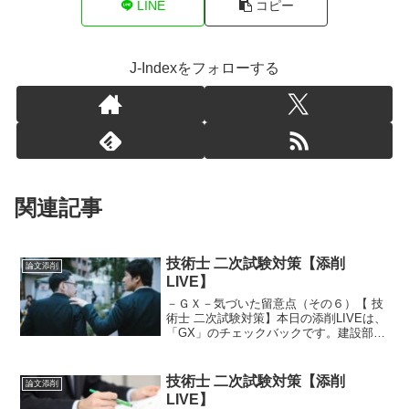
LINE
コピー
J-Indexをフォローする
関連記事
技術士 二次試験対策【添削
論文添削
LIVE】
－ＧＸ－気づいた留意点（その６）【 技
術士 二次試験対策】本日の添削LIVEは、
「GX」のチェックバックです。建設部門
を受験する人にとっては、エネルギー関
連技術が絡むので難しいですよね。単純
な話としては、省エネ促進、再エネ拡大
技術士 二次試験対策【添削
論文添削
これらを統合す...
LIVE】