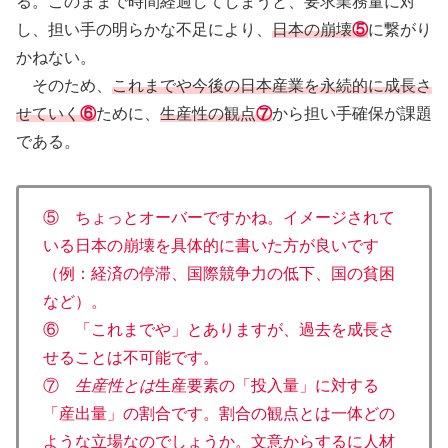
る。このままで時間経過してしまうと、要求業務量に対
し、担い手の明らかな不足により、
日本の崩壊
⑤
に繋がり
かねない。
そのため、
これまでや今後の日本産業を永続的に成長さ
せていく
⑥
ために、
生産性の観点
⑦
から担い手確保が課題
である。
⑤ ちょっとオーバーですかね。イメージされて
いる日本の崩壊を具体的に書いた方が良いです
（例：経済の停滞、国際競争力の低下、国の貧困
など）。
⑥ 「これまでや」とありますが、過去を成長さ
せることは不可能です。
⑦
生産性とは
生産要素の「投入量」に対する
「産出量」の割合です。割合の観点とは一体どの
ような立場なのでしょうか。文意からするに人材