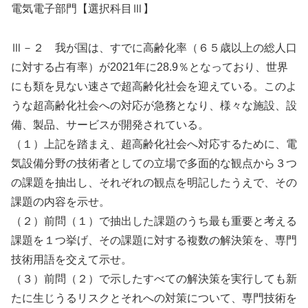
電気電子部門【選択科目Ⅲ】
Ⅲ－２ 我が国は、すでに高齢化率（６５歳以上の総人口
に対する占有率）が2021年に28.9％となっており、世界
にも類を見ない速さで超高齢化社会を迎えている。このよ
うな超高齢化社会への対応が急務となり、様々な施設、設
備、製品、サービスが開発されている。
（１）上記を踏まえ、超高齢化社会へ対応するために、電
気設備分野の技術者としての立場で多面的な観点から３つ
の課題を抽出し、それぞれの観点を明記したうえで、その
課題の内容を示せ。
（２）前問（１）で抽出した課題のうち最も重要と考える
課題を１つ挙げ、その課題に対する複数の解決策を、専門
技術用語を交えて示せ。
（３）前問（２）で示したすべての解決策を実行しても新
たに生じうるリスクとそれへの対策について、専門技術を