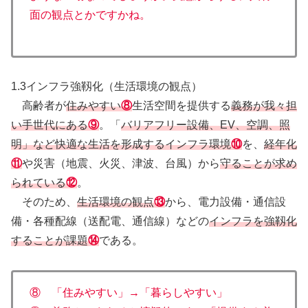
面の観点とかですかね。
1.3インフラ強靱化（生活環境の観点）
高齢者が
住みやすい
⑧
生活空間を提供する
義務が我々担
い手世代にある
⑨
。「
バリアフリー設備、EV、空調、照
明」など快適な生活を形成するインフラ環境
⑩
を、
経年化
⑪
や災害（地震、火災、津波、台風）から
守ることが求め
られている
⑫
。
そのため、
生活環境の観点
⑬
から、電力設備・通信設
備・各種配線（送配電、通信線）などの
インフラを強靱化
することが課題
⑭
である。
⑧ 「住みやすい」→「暮らしやすい」