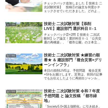
チェックバック追加しました【 技術士 二
次試験対策】 投稿①の論文を何度かチ
ェックさせていただきました。どのよう
な流れで論文が完成していくのか、臨場
感あふれるやりとりが体験できます。ま
さにLIVEの名にふさわしいコンテンツに
技術士 二次試験対策【添削
論文添削
なっています。 ...
LIVE】建設部門 選択科目Ⅱ-１
チェックバック②×2問【 技術士 二次試
験対】レア論文！選択科目Ⅱ-１「公共交
通の再構築」、「都市公園」の２本立て
でお送りします。都市公園は、グリーン
インフラを活用した整備が求められま
す。もう、ご存じのこととは思います
技術士 二次試験対策 ★練習の順
論文添削
が、緑が持つ「防災」、...
番★ ＆ 建設部門「複合災害×グリ
ーンインフラ」
本日の添削LIVEは、予想問題 複合災害
×GIをお届けします。災害は、前回の記事
でもお伝えしたように再頻出ジャンルで
す。災害を準備しないで試験に臨むこと
は、車がないのにドライブに行くような
ものです。そんな、重要なテーマです
技術士 二次試験対策 令和７年度
論文添削
が、本項はいかに？
予想問題 と 論文投稿 「都市緑
地」
「Society5.0×国土強靭化」に引き続き、