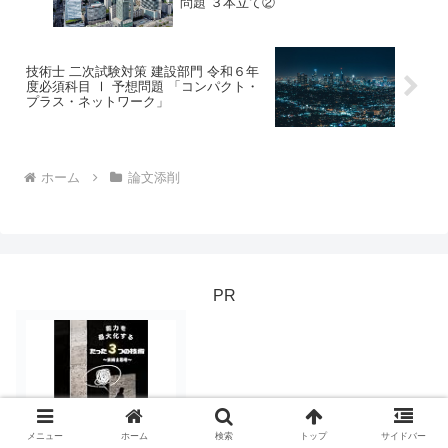
問題 ３本立て②
技術士 二次試験対策 建設部門 令和６年
度必須科目 Ⅰ 予想問題 「コンパクト・
プラス・ネットワーク」
ホーム
論文添削
PR
メニュー
ホーム
検索
トップ
サイドバー