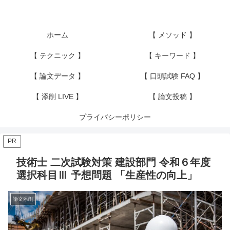
ホーム
【 メソッド 】
【 テクニック 】
【 キーワード 】
【 論文データ 】
【 口頭試験 FAQ 】
【 添削 LIVE 】
【 論文投稿 】
プライバシーポリシー
PR
技術士 二次試験対策 建設部門 令和６年度
選択科目Ⅲ 予想問題 「生産性の向上」
論文添削