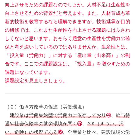
向上させるための課題なのでしょか。人材不足は生産性を
向上させるための背景だと考えます。また、人材育成も革
新的技術を教育するなら理解できますが、技術継承が目的
の研修では、これまた生産性を向上させる課題にはふさわ
しくないと思います。おそらく題意の生産性を労働力の確
保と考え違いしているのではありませんか。生産性とは、
「投入量（労働力）」に対する「産出量（出来高）」の割
合です。ここでの課題設定は、「投入量」を増やすための
課題になっています。
課題設定を見直しましょう。
（２）働き方改革の促進（労働環境）
建設業は労働集約型で労働力に依存しており
④
、
給与待
遇や社会保険等の就労環境が悪く
⑤
、
３K（きつい、汚
い、危険）の状況である
⑥
。全産業と比べ、建設現場の労