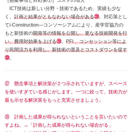
［懸案事項と対応策①］コストの増大
ICT技術は新しい分野・技術であるため、実績も少な
く、
計画と結果がともなわない場合がある
㉘
。対応策とし
てi-Construction―コンソーシアムにより、産学官協力の
もと新技術の
開発等の情報を公開し、更なる技術開発を行
い、費用対効果を上げる
㉙
。
PFI 、コンセッション等によ
り民間活力を利用し、新技術の普及とコストダウンを促す
㉚
。
㉗ 懸念事項と解決策が２つ示されていますが、スペース
を使いすぎている感じがします。一つに絞って、技術力が
最も示せる解決策をもっと充実させましょう。
㉘ 計画した成果が得られないということを言いたいので
すよね。→「計画した成果が得られない場合がる」