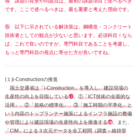
⑭ 課題の背景や問題点は、最初の課題項目で述べるべき
です。ここで述べるべきは、最も重要と考えた理由です。
⑮ 以下に示されている解決策は、鋼構造・コンクリート
技術者としての観点が少ないと思います。必須科目Ⅰなら
ば、これで良いのですが、専門科目であることを考慮し、
もっと専門科目の視点に寄せた方が良いですね。
(１)i-Constructionの推進
国土交通省は「i-Construction」を導入し、建設現場の
生産性の向上を目指している
⑯
。
①「ICT技術の全面的な
活用」、②「規格の標準化」、③「施工時期の平準化」と
いう内容のトップランナー施策によるインフラ施設の整備
や管理により建設現場の生産性向上を推進する
⑰
。また、
「CIM」による３次元データを全工程間（調査～維持管