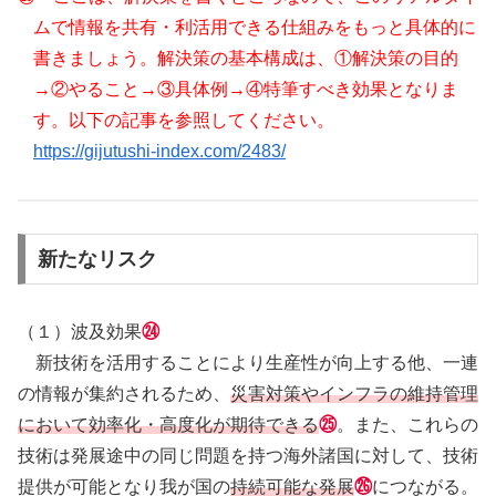
ムで情報を共有・利活用できる仕組みをもっと具体的に
書きましょう。解決策の基本構成は、①解決策の目的
→②やること→③具体例→④特筆すべき効果となりま
す。以下の記事を参照してください。
https://gijutushi-index.com/2483/
新たなリスク
（１）波及効果
㉔
新技術を活用することにより生産性が向上する他、一連
の情報が集約されるため、
災害対策やインフラの維持管理
において効率化・高度化が期待できる
㉕
。また、これらの
技術は発展途中の同じ問題を持つ海外諸国に対して、技術
提供が可能となり我が国の
持続可能な発展
㉖
につながる。