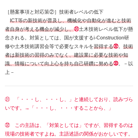
［懸案事項と対応策②］技術者レベルの低下
ICT等の新技術が普及し、機械化や自動化が進むと技術
者自身が考える機会が減少し、
㉛
土木技術レベル低下が懸
念される。対策としては、国が支援するi-Construction研
修や土木技術講習会等で必要なスキルを
習得する
㉜
。
技術
者は新技術の習得のみでなく、建設業に必要な技術や知
識、情報について向上心を持ち自己研鑽に努める
㉝
。－以
上－
㉛ 「・・・し、・・・し、」と連続しており、読みづら
いです。→「・・・し、・・・することから、」
㉜ この主語は、「対策としては」ですが、習得するのは
現場の技術者ですよね。主語述語の関係がおかしいです。