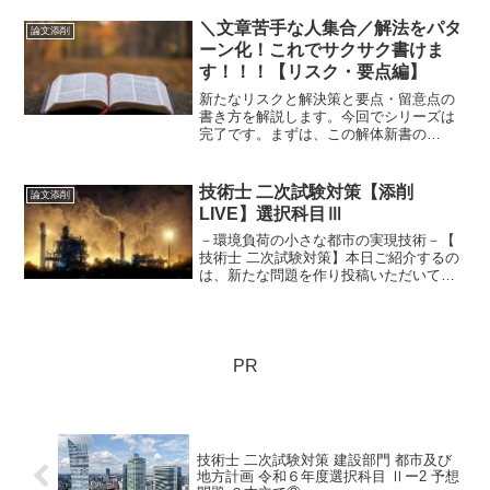
たれますが、私がつい目を奪われてしま
うのは、沿道に広がる風光明媚な景観で
＼文章苦手な人集合／解法をパタ
論文添削
す。
ーン化！これでサクサク書けま
す！！！【リスク・要点編】
新たなリスクと解決策と要点・留意点の
書き方を解説します。今回でシリーズは
完了です。まずは、この解体新書の
「型」に当てはめて書いてみることをオ
ススメします。慣れてきたら、オリジナ
ル要素を入れるようにすれば、素早く一
技術士 二次試験対策【添削
論文添削
定レベルの論文を書くことができます。
LIVE】選択科目Ⅲ
－環境負荷の小さな都市の実現技術－【
技術士 二次試験対策】本日ご紹介するの
は、新たな問題を作り投稿いただいてい
ます。テーマは、「環境負荷の小さな都
市の実現」になります。予想ランキング
第２位のGXと類似した内容であり、良い
アプローチだと思い...
PR
技術士 二次試験対策 建設部門 都市及び
地方計画 令和６年度選択科目 Ⅱー2 予想