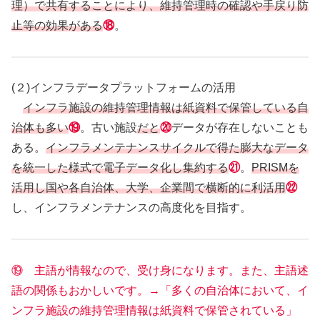
理）で共有することにより、維持管理時の確認や手戻り防
止等の効果がある
⑱
。
(２)インフラデータプラットフォームの活用
インフラ施設の維持管理情報は紙資料で保管している自
治体も多い
⑲
。古い施設
だと
⑳
データが存在しないことも
ある。
インフラメンテナンスサイクルで得た膨大なデータ
を統一した様式で電子データ化し集約する
㉑
。
PRISMを
活用し国や各自治体、大学、企業間で横断的に利活用
㉒
し、インフラメンテナンスの高度化を目指す。
⑲ 主語が情報なので、受け身になります。また、主語述
語の関係もおかしいです。→「多くの自治体において、イ
ンフラ施設の維持管理情報は紙資料で保管されている」