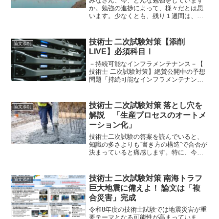
みなさん、今、どんな勉強をしています
か。勉強の進捗によって、様々だとは思
います。少なくとも、残り１週間は、作
った論文を読めーです。仕事の休憩時
間、通勤時間、あらゆる時間を使って、
読みまくります。まとまった時間のある
技術士 二次試験対策【添削
論文添削
人は、写経を繰り返します。
LIVE】必須科目Ⅰ
－持続可能なインフラメンテナンス－【
技術士 二次試験対策】絶賛公開中の予想
問題「持続可能なインフラメンテナン
ス」は、以前にも添削しましたが、チェ
ックバックではなく新たな投稿者による
ものです。インフラメンテナンスは、注
技術士 二次試験対策 落とし穴を
論文添削
目度抜群ですね。今回の...
解説 「生産プロセスのオートメ
ーション化」
技術士二次試験の答案を読んでいると、
知識の多さよりも“書き方の構造”で合否が
決まっていると痛感します。特に、今回
の添付ファイルにある「i-Construction
2.0」「生産プロセスのオートメーション
化」のようなテーマでは、技術的深さと
技術士 二次試験対策 南海トラフ
論文添削
同じくらい、論理の組み立て方そのもの
巨大地震に備えよ！ 論文は「複
が評価の中心になります。
合災害」完成
令和8年度の技術士試験では地震災害が重
要テーマとなる可能性が高まっていま