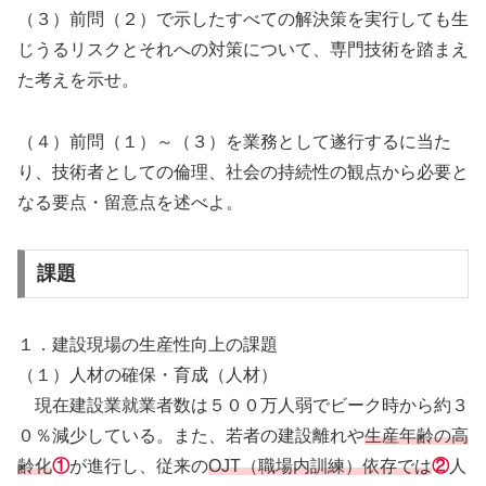
（３）前問（２）で示したすべての解決策を実行しても生
じうるリスクとそれへの対策について、専門技術を踏まえ
た考えを示せ。
（４）前問（１）～（３）を業務として遂行するに当た
り、技術者としての倫理、社会の持続性の観点から必要と
なる要点・留意点を述べよ。
課題
１．建設現場の生産性向上の課題
（１）人材の確保・育成（人材）
現在建設業就業者数は５００万人弱でビーク時から約３
０％減少している。また、若者の建設離れや
生産年齢の高
齢化
①
が進行し、従来の
OJT（職場内訓練）依存では
②
人