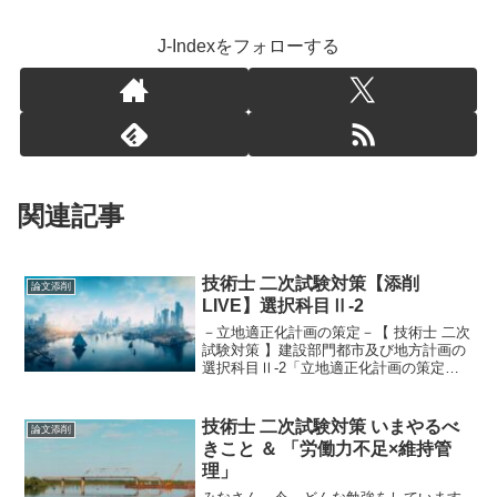
J-Indexをフォローする
関連記事
技術士 二次試験対策【添削
論文添削
LIVE】選択科目Ⅱ-2
－立地適正化計画の策定－【 技術士 二次
試験対策 】建設部門都市及び地方計画の
選択科目Ⅱ-2「立地適正化計画の策定」
になります。都市及び地方計画において
は、立地適正化計画に関する知識は必ず
備えておかなければなりません。過去、
技術士 二次試験対策 いまやるべ
論文添削
居住誘導区域の見...
きこと ＆ 「労働力不足×維持管
理」