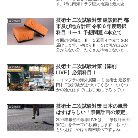
す。特に南海トラフ巨大地震は最大級の
被害が想定され、令和7年改定の対策計画
を踏まえ、建設技術者として必須の論点
整理が求められます。今回は、これを解
技術士 二次試験対策 建設部門 都
論文添削
説していきます。
市及び地方計画 令和６年度選択
科目 Ⅱー１ 予想問題 4本立て
今回の投稿は、Ⅱー１豪華４本立てをお
届けします。やはりⅡー１は何が出るか
分からない分、たくさん準備しないとい
けませんよね。知らないと全く書けない
ので、不安になります。そこで、Ⅱー１
で大注目のキーワードをご紹介します。
技術士 二次試験対策【添削
論文添削
LIVE】必須科目Ⅰ
－インフラの海外展開－【 技術士 建設部
門】二次試験が近づいてくる中、いくつ
かの論文はすでにお手元にそろっている
ころだと思います。お手元の論文には、
防災、脱炭素、観光あたりはそろってい
ますよね。今回の添削は、そんな論文た
技術士 二次試験対策 日本の風景
論文添削
ちの間隙を補完してく...
はすばらしい「景観計画の策定」
2026年最初の添削LIVEは、「景観計画の
策定」をテーマにお届けします。お正月
といえば、やはり箱根駅伝ですよね。学
生たちのドラマチックな戦いには胸を打