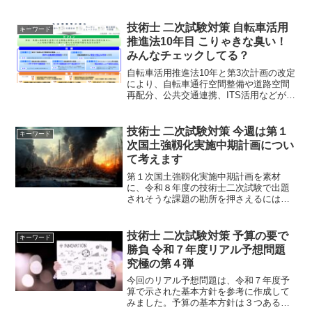
のかというと、やはり八潮の道路陥没事
故が社会に与えたインパクトが大きいか
らです。技術者として、取り組むべき重
技術士 二次試験対策 自転車活用
キーワード
要なテーマです。
推進法10年目 こりゃきな臭い！
みんなチェックしてる？
自転車活用推進法10年と第3次計画の改定
により、自転車通行空間整備や道路空間
再配分、公共交通連携、ITS活用などが強
化されました。道路部門と都市計画部門
の技術士試験では、Ⅱ-1・Ⅲを中心にこ
れらのテーマが高確率で出題されます。
技術士 二次試験対策 今週は第１
キーワード
次国土強靱化実施中期計画につい
て考えます
第１次国土強靱化実施中期計画を素材
に、令和８年度の技術士二次試験で出題
されそうな課題の勘所を押さえるには、
まずこの計画がどんな背景で生まれ、ど
んな方向性を示しているのかを知る必要
があります。国土強靱化は、もはや国家
技術士 二次試験対策 予算の要で
キーワード
運営の生命線！
勝負 令和７年度リアル予想問題
究極の第４弾
今回のリアル予想問題は、令和７年度予
算で示された基本方針を参考に作成して
みました。予算の基本方針は３つあるの