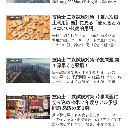
2021年と2023年の国土交通白書の比較を
してみました。比較によって、国が力を
入れている政策が浮き彫りなってきまし
た。第Ⅱ部の構成は、ほぼ変わっていな
技術士 二次試験対策 【第六次国
キーワード
いのに対し、...
土利用計画】に見る「使えるとカ
ッコいい技術的用語」
先日ご紹介した「国土形成計画及び国土
利用計画」は、キーワードの宝庫です。
この中には、論文に使用できれば高評価
となるパワーワードもたくさんありま
す。ただし、正しく理解しないまま使用
すれば低評価間違いなしの諸刃の剣で
技術士 二次試験対策 予想問題 第
キーワード
す。
１弾早くも登場！
筆記試験まであと半年を切りましたの
で、早々に 予想問題 をお届けします。ち
ょっと早いような気がしますが、出題の
可能性が高い論文作成に今から取り組め
ば、怖いものなしです。予想が的中して
いた場合、本番の難易度は一気に下がり
技術士 二次試験対策 時事問題に
キーワード
ます。
切り込め 令和７年度リアル予想
問題 怒涛の第２弾
第２弾で早くも本命と思しき、テーマ
「労働力不足×維持管理」のリアル予想問
題を大公開します。なぜ、本命と考えた