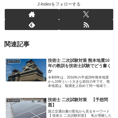
J-Indexをフォローする
関連記事
技術士 二次試験対策 熊本地震10
キーワード
年の教訓を技術士試験でどう書く
か
令和8年は、2016年の平成28年熊本地震
から10年という大きな節目の年です。熊
本地震は、観測史上初めて同一地域で震
度7が2回発生した地震であり、地震動、
地盤災害、インフラ被害、そしてその後
の豪雨による複合災害まで、多くの教訓
技術士 二次試験対策 【予想問
キーワード
を残しました。
題】
国土交通白書の変化から見るキーワード
【 技術士 二次試験対策】 私が受験した