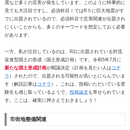
震など多くの災害が発生しています。このように時事的に
見ても大注目ですし、必須科目ⅠではR５に巨大地震がす
でに出題されているので、必須科目で災害関連が出題され
にくいことからも、多くのキーワードを想定しておく必要
があります。
一方、私が注目しているのは、R2に出題されている対流
促進型国土の形成（国土形成計画）です。令和5年7月に
新たな国土形成計画
が閣議決定（計画を見たい人は
コチ
ラ
）されたので、出題される可能性が高いとにらんでいま
す（解説記事は
コチラ
）。これは、投稿いただいている受
験生も感じ取っているようで、
投稿論文
も寄せられていま
す。ここは、確実に押さえておきましょう！
市街地整備関連