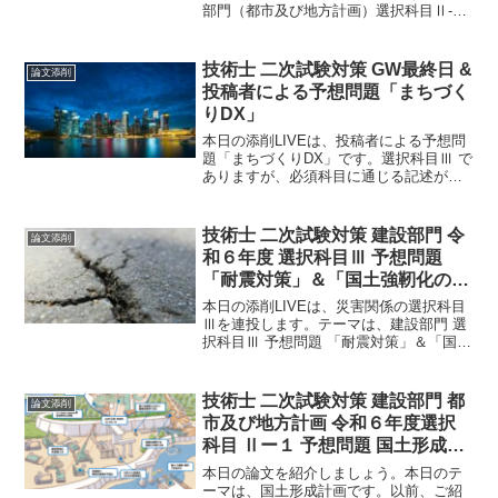
部門（都市及び地方計画）選択科目Ⅱ-1
を２本連発でお届けします。まず一本目
は、「Park-PFI」になります。Ⅱ－1予想
問題でも挙げさせていただいた注目の
技術士 二次試験対策 GW最終日 &
論文添削
テ...
投稿者による予想問題「まちづく
りDX」
本日の添削LIVEは、投稿者による予想問
題「まちづくりDX」です。選択科目Ⅲ で
ありますが、必須科目に通じる記述が満
載です。 DXは万国共通の処方箋。お互い
の知識をお披露目しあい、その知識をわ
がものにすれば技術力を身につけること
技術士 二次試験対策 建設部門 令
論文添削
ができるでしょう。
和６年度 選択科目Ⅲ 予想問題
「耐震対策」＆「国土強靭化のデ
ジタル活用」
本日の添削LIVEは、災害関係の選択科目
Ⅲを連投します。テーマは、建設部門 選
択科目Ⅲ 予想問題 「耐震対策」＆「国土
強靭化のデジタル活用」になります。昨
年度に必須科目で巨大地震が出題されて
いますので、今年は選択科目で出題され
技術士 二次試験対策 建設部門 都
論文添削
るかもですね。
市及び地方計画 令和６年度選択
科目 Ⅱー１ 予想問題 国土形成計
画チェックバック
本日の論文を紹介しましょう。本日のテ
ーマは、国土形成計画です。以前、ご紹