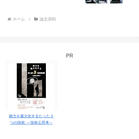
ホーム
論文添削
PR
能力を最大化するたった３
つの技術: ～技術士思考～