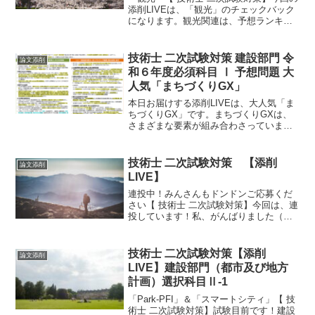
添削LIVEは、「観光」のチェックバック
になります。観光関連は、予想ランキン
グ第１位にさせていただいたとおり、最
も注目すべきトピックと考えています。
添削結果は、キーワードや注意すべきこ
技術士 二次試験対策 建設部門 令
論文添削
とが満載ですので...
和６年度必須科目 Ⅰ 予想問題 大
人気「まちづくりGX」
本日お届けする添削LIVEは、大人気「ま
ちづくりGX」です。まちづくりGXは、
さまざまな要素が組み合わさっていま
す。これが、実態を分かりづらくさせて
います。改めて、グリーン・トランスフ
ォーメーションとは何なのだということ
技術士 二次試験対策 【添削
論文添削
を見ていきたいと思います。
LIVE】
連投中！みんさんもドンドンご応募くだ
さい【 技術士 二次試験対策】今回は、連
投しています！私、がんばりました（自
画自賛）。みなさんの頑張りを目の当た
りにして、ハッスルしました。まだま
だ、余力がありますので、みなさんも投
技術士 二次試験対策【添削
論文添削
稿してみてくださいね。...
LIVE】建設部門（都市及び地方
計画）選択科目Ⅱ-1
「Park-PFI」＆「スマートシティ」【 技
術士 二次試験対策】試験目前です！建設