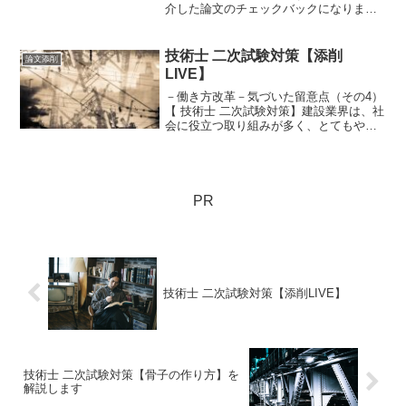
介した論文のチェックバックになります
（以前の論文はコチラ）。良い感じで、
修正しておりますので、ご一読に値する
内容だと思います。それでは早速みてい
技術士 二次試験対策【添削
論文添削
きましょう。
LIVE】
－働き方改革－気づいた留意点（その4）
【 技術士 二次試験対策】建設業界は、社
会に役立つ取り組みが多く、とてもやり
がいのある仕事と思っています。しか
し、仕事がとにかくキツイです…以前、
「世の中につまらない仕事はなく、つま
らない思う人がいるだ...
PR
技術士 二次試験対策【添削LIVE】
技術士 二次試験対策【骨子の作り方】を
解説します