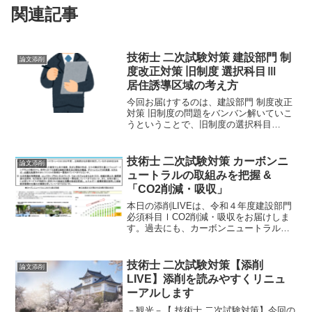
関連記事
技術士 二次試験対策 建設部門 制
論文添削
度改正対策 旧制度 選択科目Ⅲ
居住誘導区域の考え方
今回お届けするのは、建設部門 制度改正
対策 旧制度の問題をバンバン解いていこ
うということで、旧制度の選択科目
Ⅲ「居住誘導区域の考え方」（H27）を
お届けします。あらゆる問題に対処でき
るよう、知識、文章力の向上などやれる
技術士 二次試験対策 カーボンニ
論文添削
ことを少しずつです。
ュートラルの取組みを把握 &
「CO2削減・吸収」
本日の添削LIVEは、令和４年度建設部門
必須科目ⅠCO2削減・吸収をお届けしま
す。過去にも、カーボンニュートラルに
関する出題があります。今回の記事とと
ても親和性のある内容になっています。
さらに、チェックバックと完成論文を一
技術士 二次試験対策【添削
論文添削
挙に公開します。
LIVE】添削を読みやすくリニュ
ーアルします
－観光－【 技術士 二次試験対策】今回の